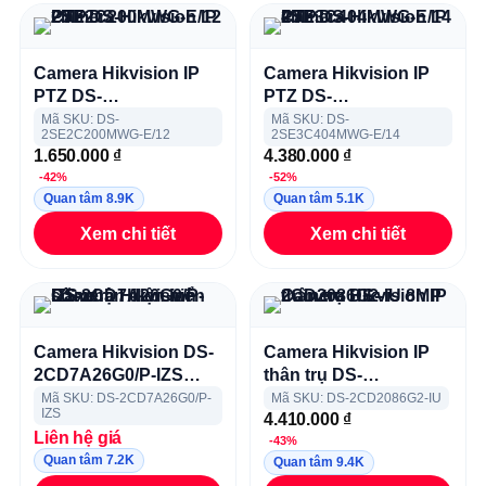
Camera Hikvision IP
Camera Hikvision IP
PTZ DS-
PTZ DS-
2SE2C200MWG-E/12
2SE3C404MWG-E/14
Mã SKU: DS-
Mã SKU: DS-
2SE2C200MWG-E/12
2SE3C404MWG-E/14
2MP
4MP
1.650.000
₫
4.380.000
₫
-42%
-52%
Quan tâm 8.9K
Quan tâm 5.1K
Xem chi tiết
Xem chi tiết
Camera Hikvision DS-
Camera Hikvision IP
2CD7A26G0/P-IZS
thân trụ DS-
nhận diện biển số xe
2CD2086G2-IU 8MP
Mã SKU: DS-2CD7A26G0/P-
Mã SKU: DS-2CD2086G2-IU
IZS
4.410.000
₫
Liên hệ giá
-43%
Quan tâm 7.2K
Quan tâm 9.4K