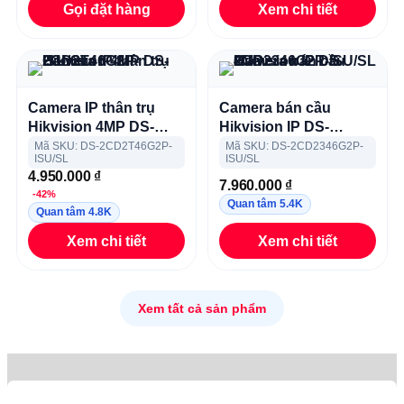
Gọi đặt hàng
Xem chi tiết
Camera IP thân trụ
Camera bán cầu
Hikvision 4MP DS-
Hikvision IP DS-
2CD2T46G2P-ISU/SL
2CD2346G2P-ISU/SL
Mã SKU: DS-2CD2T46G2P-
Mã SKU: DS-2CD2346G2P-
ISU/SL
ISU/SL
4MP
4.950.000
₫
7.960.000
₫
-42%
Quan tâm 5.4K
Quan tâm 4.8K
Xem chi tiết
Xem chi tiết
Xem tất cả sản phẩm