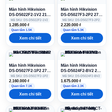
Màn hình Hikvision
Màn hình Hikvision
DS-D5022F2-1V2 21.5
DS-D5027F3-2P2 27
inch FHD VA 100Hz
inch FHD IPS 100Hz
Mã SKU: DS-D5022F2-1V2
Mã SKU: DS-D5027F3-2P2
1.285.000
₫
2.220.000
₫
Quan tâm 1.5K
Quan tâm 5.3K
Xem chi tiết
Xem chi tiết
Màn hình Hikvision
Màn hình Hikvision
DS-D5027F2-1P2 27
DS-D5024F2-BV2 23.8
inch FHD IPS 100Hz
inch FHD VA 100Hz
Mã SKU: DS-D5027F2-1P2
Mã SKU: DS-D5024F2-BV2
2.160.000
₫
1.675.000
₫
Quan tâm 7.1K
Quan tâm 2.3K
Xem chi tiết
Xem chi tiết