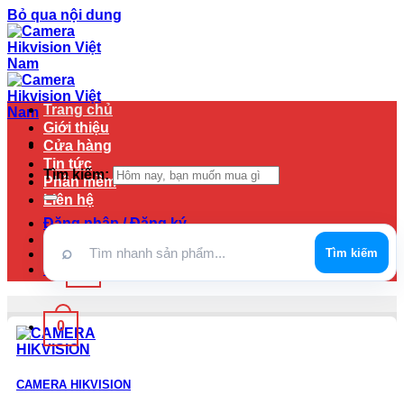
Bỏ qua nội dung
Trang chủ
Giới thiệu
Cửa hàng
Tin tức
Tìm kiếm:
Phần mềm
Liên hệ
Đăng nhập / Đăng ký
⌕
Tìm kiếm
0
0
₫
0
CAMERA HIKVISION