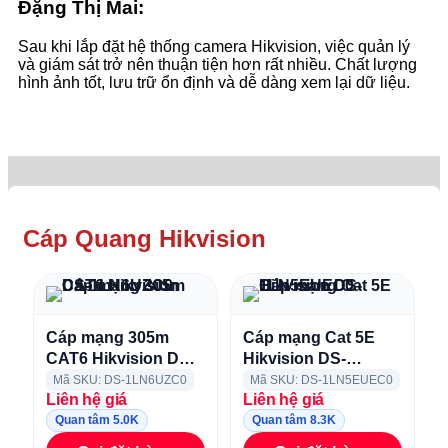
Đặng Thị Mai:
Sau khi lắp đặt hệ thống camera Hikvision, việc quản lý
và giám sát trở nên thuận tiện hơn rất nhiều. Chất lượng
hình ảnh tốt, lưu trữ ổn định và dễ dàng xem lại dữ liệu.
Cáp Quang Hikvision
Cáp mạng 305m
Cáp mạng Cat 5E
CAT6 Hikvision DS-
Hikvision DS-
1LN6UZC0
1LN5EUEC0
Mã SKU: DS-1LN6UZC0
Mã SKU: DS-1LN5EUEC0
Liên hệ giá
Liên hệ giá
Quan tâm 5.0K
Quan tâm 8.3K