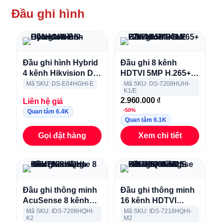
Đầu ghi hình
Đầu ghi hình Hybrid
Đầu ghi 8 kênh
4 kênh Hikvision DS-
HDTVI 5MP H.265+
E04HGHI-E
Hikvision DS-
Mã SKU: DS-E04HGHI-E
Mã SKU: DS-7208HUHI-
K1/E
7208HUHI-K1/E
2.960.000
₫
Liên hệ giá
-50%
Quan tâm 6.4K
Quan tâm 6.1K
Gọi đặt hàng
Xem chi tiết
Đầu ghi thông minh
Đầu ghi thông minh
AcuSense 8 kênh
16 kênh HDTVI
Hikvision iDS-
AcuSense
Mã SKU: IDS-7208HQHI-
Mã SKU: IDS-7216HQHI-
K2
M2
7208HQHI-K2/4S
HIKVISION iDS-