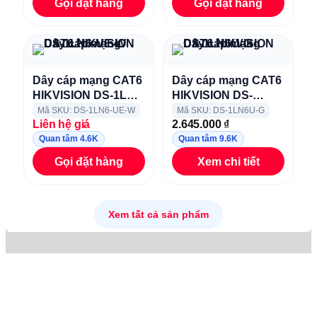
Gọi đặt hàng
Gọi đặt hàng
Dây cáp mạng CAT6
Dây cáp mạng CAT6
HIKVISION DS-1LN6-
HIKVISION DS-
UE-W
1LN6U-G
Mã SKU: DS-1LN6-UE-W
Mã SKU: DS-1LN6U-G
Liên hệ giá
2.645.000
₫
Quan tâm 4.6K
Quan tâm 9.6K
Gọi đặt hàng
Xem chi tiết
Xem tất cả sản phẩm