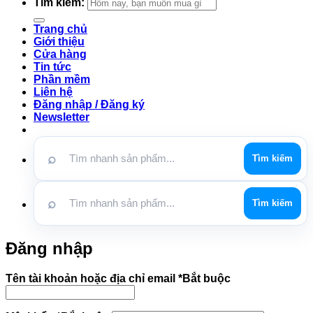
Tìm kiếm:
Trang chủ
Giới thiệu
Cửa hàng
Tin tức
Phần mềm
Liên hệ
Đăng nhập / Đăng ký
Newsletter
⌕
Tìm kiếm
⌕
Tìm kiếm
Đăng nhập
Tên tài khoản hoặc địa chỉ email
*
Bắt buộc