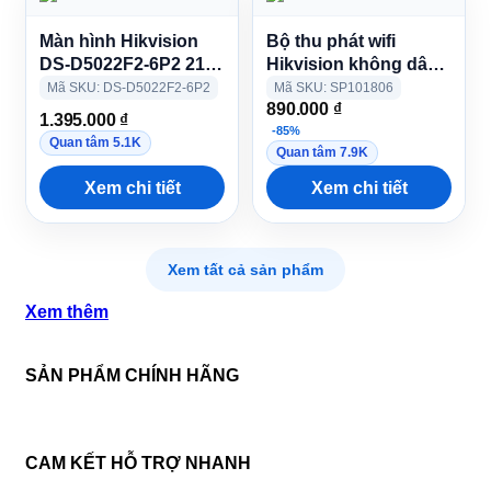
Màn hình Hikvision
Bộ thu phát wifi
DS-D5022F2-6P2 21.5
Hikvision không dây
inch FHD IPS 100Hz
DS-5WF200CT-2N
Mã SKU: DS-D5022F2-6P2
Mã SKU: SP101806
890.000
₫
1.395.000
₫
-85%
Quan tâm 5.1K
Quan tâm 7.9K
Xem chi tiết
Xem chi tiết
Xem tất cả sản phẩm
Xem thêm
SẢN PHẨM CHÍNH HÃNG
CAM KẾT HỖ TRỢ NHANH