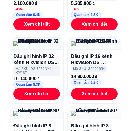
3.100.000
₫
5.205.000
₫
7216HQHI-M2/S
-48%
-48%
Quan tâm 9.4K
Quan tâm 8.5K
Xem chi tiết
Xem chi tiết
Đầu ghi hình IP 32
Đầu ghi IP 16 kênh
kênh Hikvision DS-
Hikvision DS-
7632NXI-K2/16P
7616NXI-K2/16P
Mã SKU: DS-7632NXI-
Mã SKU: SP101654
K2/16P
14.800.000
₫
16.140.000
₫
Quan tâm 1.9K
Quan tâm 8.3K
Xem chi tiết
Xem chi tiết
Đầu ghi hình IP 8
Đầu ghi hình IP 8