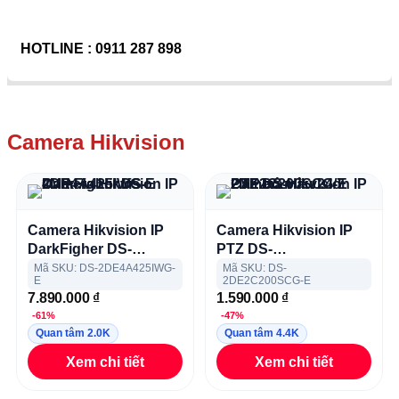
HOTLINE : 0911 287 898
Camera Hikvision
Camera Hikvision IP
Camera Hikvision IP
DarkFigher DS-
PTZ DS-
2DE4A425IWG-E 4MP
2DE2C200SCG-E 2MP
Mã SKU: DS-2DE4A425IWG-
Mã SKU: DS-
E
2DE2C200SCG-E
có màu 24/7
7.890.000
₫
1.590.000
₫
-61%
-47%
Quan tâm 2.0K
Quan tâm 4.4K
Xem chi tiết
Xem chi tiết