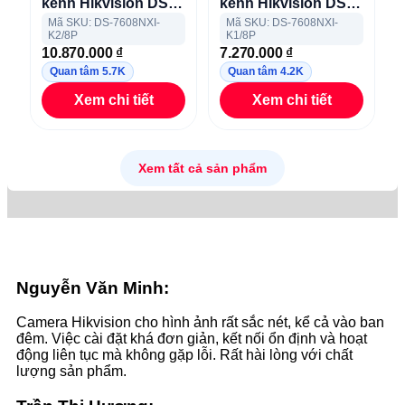
kênh Hikvision DS-
kênh Hikvision DS-
7608NXI-K2/8P
7608NXI-K1/8P
Mã SKU: DS-7608NXI-
Mã SKU: DS-7608NXI-
K2/8P
K1/8P
10.870.000
₫
7.270.000
₫
Quan tâm 5.7K
Quan tâm 4.2K
Xem chi tiết
Xem chi tiết
Xem tất cả sản phẩm
Nguyễn Văn Minh:
Camera Hikvision cho hình ảnh rất sắc nét, kể cả vào ban
đêm. Việc cài đặt khá đơn giản, kết nối ổn định và hoạt
động liên tục mà không gặp lỗi. Rất hài lòng với chất
lượng sản phẩm.