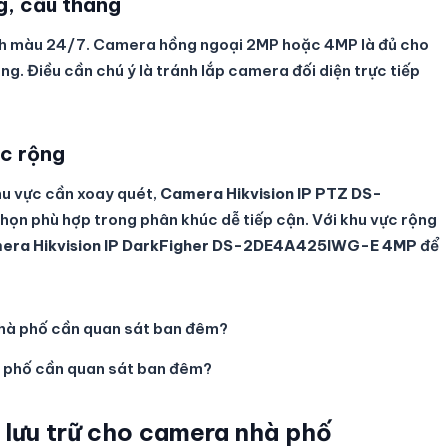
g, cầu thang
nh màu 24/7. Camera hồng ngoại 2MP hoặc 4MP là đủ cho
g. Điều cần chú ý là tránh lắp camera đối diện trực tiếp
c rộng
hu vực cần xoay quét,
Camera Hikvision IP PTZ DS-
chọn phù hợp trong phân khúc dễ tiếp cận. Với khu vực rộng
era Hikvision IP DarkFigher DS-2DE4A425IWG-E 4MP
để
à phố cần quan sát ban đêm?
 lưu trữ cho camera nhà phố