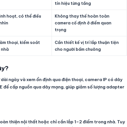
tín hiệu từng tầng
inh hoạt, có thể điều
Không thay thế hoàn toàn
nhìn
camera cố định ở điểm quan
trọng
đàm thoại, kiểm soát
Cần thiết kế vị trí lắp thuận tiện
 nhà
cho người bấm chuông
ây?
ữ dài ngày và xem ổn định qua điện thoại, camera IP có dây
PoE để cấp nguồn qua dây mạng, giúp giảm số lượng adapter
àn thiện nội thất hoặc chỉ cần lắp 1–2 điểm trong nhà. Tuy