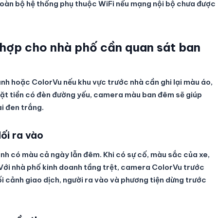
 toàn bộ hệ thống phụ thuộc WiFi nếu mạng nội bộ chưa được
 hợp cho nhà phố cần quan sát ban
h hoặc ColorVu nếu khu vực trước nhà cần ghi lại màu áo,
mặt tiền có đèn đường yếu, camera màu ban đêm sẽ giúp
i đen trắng.
ối ra vào
nh có màu cả ngày lẫn đêm. Khi có sự cố, màu sắc của xe,
 Với nhà phố kinh doanh tầng trệt, camera ColorVu trước
 bối cảnh giao dịch, người ra vào và phương tiện dừng trước