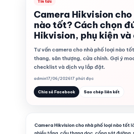
Tin tức
Camera Hikvision cho 
nào tốt? Cách chọn đ
Hikvision, phụ kiện và 
Tư vấn camera cho nhà phố loại nào tốt 
thang, sân thượng, cửa chính. Gợi ý mode
checklist và dịch vụ lắp đặt.
admin
17/06/2026
17 phút đọc
Chia sẻ Facebook
Sao chép liên kết
Camera Hikvision cho nhà phố loại nào tốt
l
nhiều tầng, cầu thang dọc, cổng sát đường, s