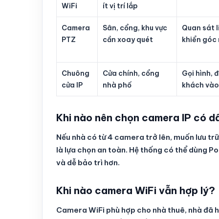
WiFi
ít vị trí lắp
Camera
Sân, cổng, khu vực
Quan sát l
PTZ
cần xoay quét
khiển góc 
Chuông
Cửa chính, cổng
Gọi hình, 
cửa IP
nhà phố
khách vào
Khi nào nên chọn camera IP có d
Nếu nhà có từ 4 camera trở lên, muốn lưu tr
là lựa chọn an toàn. Hệ thống có thể dùng 
và dễ bảo trì hơn.
Khi nào camera WiFi vẫn hợp lý?
Camera WiFi phù hợp cho nhà thuê, nhà đã ho