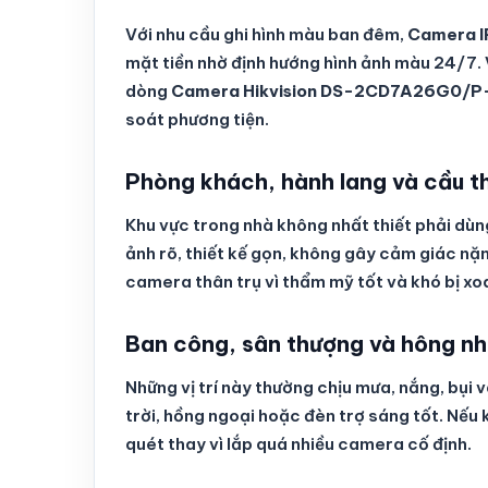
Với nhu cầu ghi hình màu ban đêm,
Camera I
mặt tiền nhờ định hướng hình ảnh màu 24/7. V
dòng
Camera Hikvision DS-2CD7A26G0/P-IZ
soát phương tiện.
Phòng khách, hành lang và cầu t
Khu vực trong nhà không nhất thiết phải dùn
ảnh rõ, thiết kế gọn, không gây cảm giác n
camera thân trụ vì thẩm mỹ tốt và khó bị xo
Ban công, sân thượng và hông n
Những vị trí này thường chịu mưa, nắng, bụi
trời, hồng ngoại hoặc đèn trợ sáng tốt. Nế
quét thay vì lắp quá nhiều camera cố định.