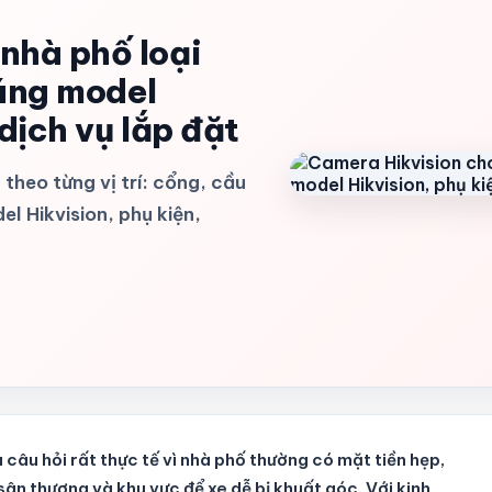
nhà phố loại
úng model
dịch vụ lắp đặt
theo từng vị trí: cổng, cầu
l Hikvision, phụ kiện,
à câu hỏi rất thực tế vì nhà phố thường có mặt tiền hẹp,
ân thượng và khu vực để xe dễ bị khuất góc. Với kinh