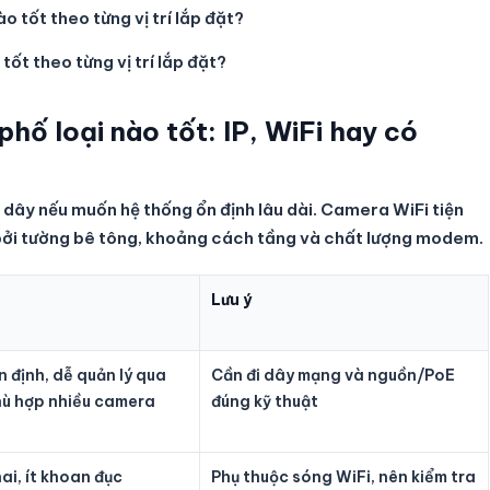
ốt theo từng vị trí lắp đặt?
hố loại nào tốt: IP, WiFi hay có
 dây nếu muốn hệ thống ổn định lâu dài. Camera WiFi tiện
g bởi tường bê tông, khoảng cách tầng và chất lượng modem.
Lưu ý
n định, dễ quản lý qua
Cần đi dây mạng và nguồn/PoE
hù hợp nhiều camera
đúng kỹ thuật
hai, ít khoan đục
Phụ thuộc sóng WiFi, nên kiểm tra