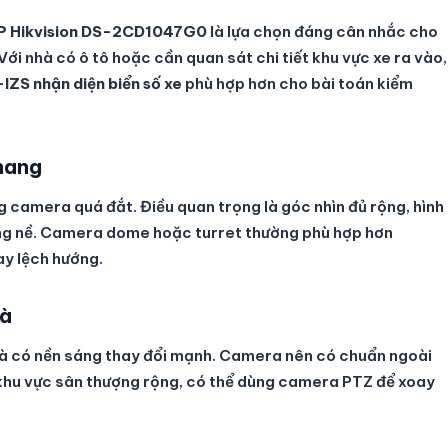
P Hikvision DS-2CD1047G0
là lựa chọn đáng cân nhắc cho
ới nhà có ô tô hoặc cần quan sát chi tiết khu vực xe ra vào,
S nhận diện biển số xe
phù hợp hơn cho bài toán kiểm
hang
g camera quá đắt. Điều quan trọng là góc nhìn đủ rộng, hình
ặng nề. Camera dome hoặc turret thường phù hợp hơn
ay lệch hướng.
hà
 và có nền sáng thay đổi mạnh. Camera nên có chuẩn ngoài
u khu vực sân thượng rộng, có thể dùng camera PTZ để xoay