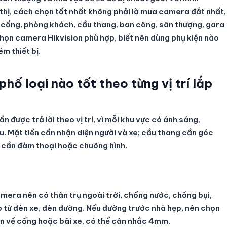
 thị, cách chọn tốt nhất không phải là mua camera đắt nhất,
c cổng, phòng khách, cầu thang, ban công, sân thượng, gara
 chọn camera Hikvision phù hợp, biết nên dùng phụ kiện nào
m thiết bị.
hố loại nào tốt theo từng vị trí lắp
ần được trả lời theo vị trí, vì mỗi khu vực có ánh sáng,
. Mặt tiền cần nhận diện người và xe; cầu thang cần góc
 cần đàm thoại hoặc chuông hình.
amera nên có thân trụ ngoài trời, chống nước, chống bụi,
p từ đèn xe, đèn đường. Nếu đường trước nhà hẹp, nên chọn
ơn về cổng hoặc bãi xe, có thể cân nhắc 4mm.