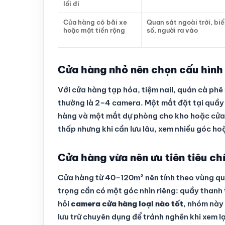
lối đi
Cửa hàng có bãi xe
Quan sát ngoài trời, bi
hoặc mặt tiền rộng
số, người ra vào
Cửa hàng nhỏ nên chọn cấu hình
Với cửa hàng tạp hóa, tiệm nail, quán cà phê
thường là 2–4 camera. Một mắt đặt tại quầy 
hàng và một mắt dự phòng cho kho hoặc cửa s
thấp nhưng khi cần lưu lâu, xem nhiều góc hoặ
Cửa hàng vừa nên ưu tiên tiêu ch
Cửa hàng từ 40–120m² nên tính theo vùng qua
trọng cần có một góc nhìn riêng: quầy thanh t
hỏi
camera cửa hàng loại nào tốt
, nhóm này
lưu trữ chuyên dụng để tránh nghẽn khi xem lạ