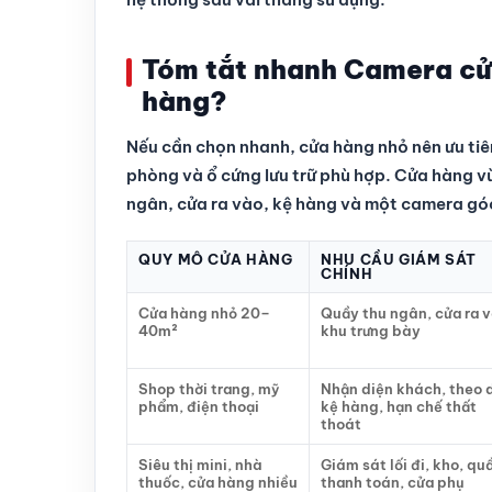
Tóm tắt nhanh Camera cửa
hàng?
Nếu cần chọn nhanh, cửa hàng nhỏ nên ưu tiê
phòng và ổ cứng lưu trữ phù hợp. Cửa hàng 
ngân, cửa ra vào, kệ hàng và một camera góc
QUY MÔ CỬA HÀNG
NHU CẦU GIÁM SÁT
CHÍNH
Cửa hàng nhỏ 20–
Quầy thu ngân, cửa ra v
40m²
khu trưng bày
Shop thời trang, mỹ
Nhận diện khách, theo 
phẩm, điện thoại
kệ hàng, hạn chế thất
thoát
Siêu thị mini, nhà
Giám sát lối đi, kho, qu
thuốc, cửa hàng nhiều
thanh toán, cửa phụ