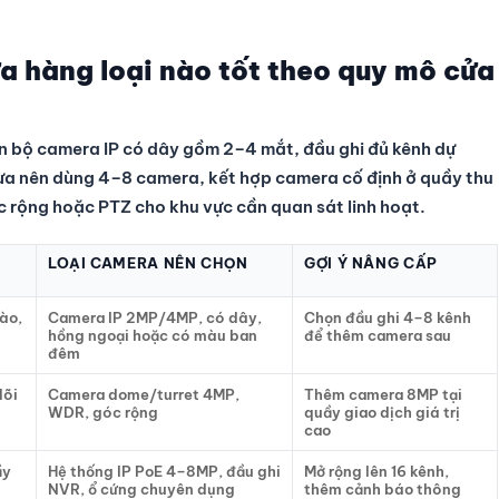
 hàng loại nào tốt theo quy mô cửa
n bộ camera IP có dây gồm 2–4 mắt, đầu ghi đủ kênh dự
vừa nên dùng 4–8 camera, kết hợp camera cố định ở quầy thu
 rộng hoặc PTZ cho khu vực cần quan sát linh hoạt.
LOẠI CAMERA NÊN CHỌN
GỢI Ý NÂNG CẤP
ào,
Camera IP 2MP/4MP, có dây,
Chọn đầu ghi 4–8 kênh
hồng ngoại hoặc có màu ban
để thêm camera sau
đêm
dõi
Camera dome/turret 4MP,
Thêm camera 8MP tại
WDR, góc rộng
quầy giao dịch giá trị
cao
ầy
Hệ thống IP PoE 4–8MP, đầu ghi
Mở rộng lên 16 kênh,
NVR, ổ cứng chuyên dụng
thêm cảnh báo thông