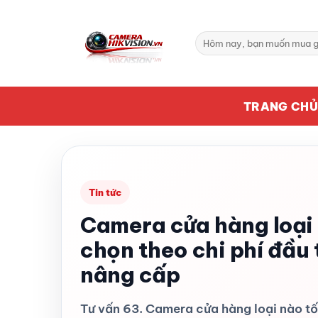
Bỏ
qua
Tìm
nội
kiếm:
dung
TRANG CH
Tin tức
Camera cửa hàng loại
chọn theo chi phí đầu t
nâng cấp
Tư vấn 63. Camera cửa hàng loại nào tốt 