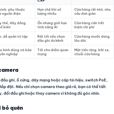
CẤP
bình, phụ thuộc
Hạn chế khi số
Cửa hàng rất nhỏ, nhu
à nguồn điện
lượng nhiều
cầu đơn giản
y thế, dây đồng
Ổn nhưng giới hạn
Cửa hàng cần tiết
hổ biến
tính năng AI
kiệm chi phí
, dễ quản trị tập
Rất tốt nếu chọn
Cửa hàng muốn dùng
đầu ghi dư kênh
lâu dài
u hình đúng và bảo
Tốt cho điểm quan
Mặt tiền rộng, bãi xe,
uyên nghiệp
trọng
chuỗi cửa hàng
 camera
ầu ghi, ổ cứng, dây mạng hoặc cáp tín hiệu, switch PoE,
lắp đặt. Nếu chỉ chọn camera theo giá rẻ, bạn có thể tiết
ây, đổi đầu ghi hoặc thay camera vì không đủ góc nhìn.
i bỏ quên