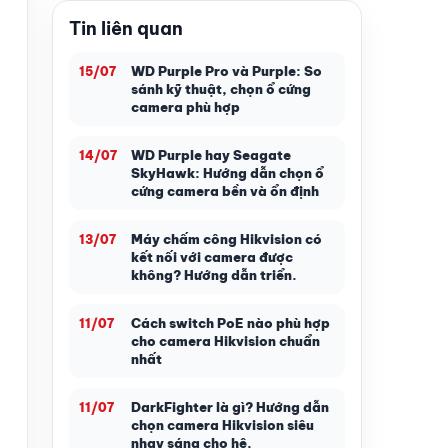
Tin liên quan
WD Purple Pro và Purple: So
15/07
sánh kỹ thuật, chọn ổ cứng
camera phù hợp
WD Purple hay Seagate
14/07
SkyHawk: Hướng dẫn chọn ổ
cứng camera bền và ổn định
Máy chấm công Hikvision có
13/07
kết nối với camera được
không? Hướng dẫn triển.
Cách switch PoE nào phù hợp
11/07
cho camera Hikvision chuẩn
nhất
DarkFighter là gì? Hướng dẫn
11/07
chọn camera Hikvision siêu
nhạy sáng cho hệ.