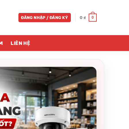
0
ĐĂNG NHẬP / ĐĂNG KÝ
0
₫
M
LIÊN HỆ