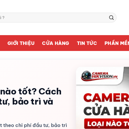
Ủ
GIỚI THIỆU
CỬA HÀNG
TIN TỨC
PHẦN MỀ
 nào tốt? Cách
ư, bảo trì và
theo chi phí đầu tư, bảo trì