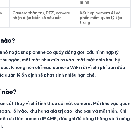
minh
ển
Camera thân trụ, PTZ, camera
Kết hợp camera AI và
nhận diện biển số nếu cần
phần mềm quản lý tập
trung
 nào?
 nhỏ hoặc shop online có quầy đóng gói, cấu hình hợp lý
thu ngân, một mắt nhìn cửa ra vào, một mắt nhìn khu kệ
au. Không nên chỉ mua camera WiFi rời vì chi phí ban đầu
c quản lý ổn định sẽ phát sinh nhiều hạn chế.
í nào?
n sát thay vì chỉ tính theo số mắt camera. Mỗi khu vực quan
oán, lối vào, khu hàng giá trị cao, kho sau và mặt tiền. Khi
 nên ưu tiên camera IP 4MP, đầu ghi đủ băng thông và ổ cứng
i.