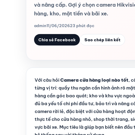
và nâng cấp. Gợi ý chọn camera Hikvisi
hàng, kho, mặt tiền và bãi xe.
admin
11/06/2026
23 phút đọc
Chia sẻ Facebook
Sao chép liên kết
Với câu hỏi
Camera cửa hàng loại nào tốt
, c
từng vị trí: quầy thu ngân cần hình ảnh rõ mặ
hàng cần góc bao quát; kho và khu vực ngoài 
đủ ba yếu tố chi phí đầu tư, bảo trì và nâng
camera rời lẻ, đặc biệt với cửa hàng hoạt độn
thực tế cho cửa hàng nhỏ, shop thời trang, si
vực bãi xe. Mục tiêu là giúp bạn biết nên đầ
hệ thống sau vài tháng sử dụng.