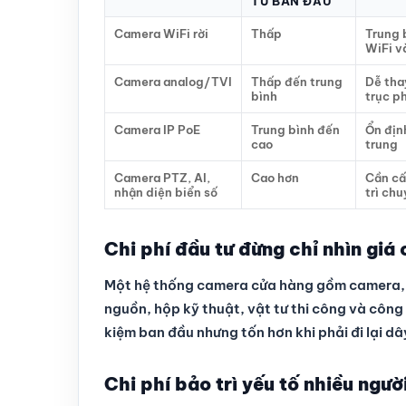
TƯ BAN ĐẦU
Camera WiFi rời
Thấp
Trung 
WiFi v
Camera analog/TVI
Thấp đến trung
Dễ tha
bình
trục p
Camera IP PoE
Trung bình đến
Ổn định
cao
trung
Camera PTZ, AI,
Cao hơn
Cần cấ
nhận diện biển số
trì ch
Chi phí đầu tư đừng chỉ nhìn giá
Một hệ thống camera cửa hàng gồm camera, đ
nguồn, hộp kỹ thuật, vật tư thi công và công 
kiệm ban đầu nhưng tốn hơn khi phải đi lại d
Chi phí bảo trì yếu tố nhiều ngườ