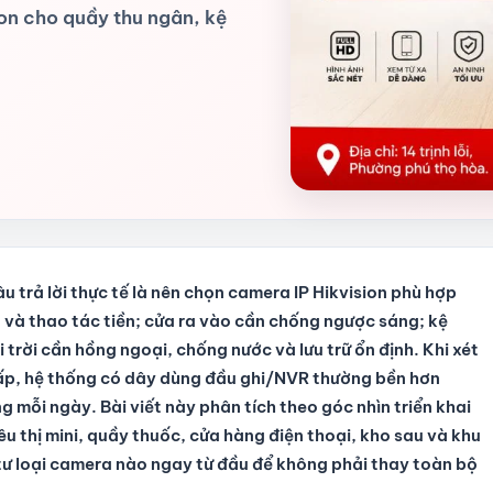
on cho quầy thu ngân, kệ
âu trả lời thực tế là nên chọn camera IP Hikvision phù hợp
t và thao tác tiền; cửa ra vào cần chống ngược sáng; kệ
trời cần hồng ngoại, chống nước và lưu trữ ổn định. Khi xét
 cấp, hệ thống có dây dùng đầu ghi/NVR thường bền hơn
g mỗi ngày. Bài viết này phân tích theo góc nhìn triển khai
êu thị mini, quầy thuốc, cửa hàng điện thoại, kho sau và khu
u tư loại camera nào ngay từ đầu để không phải thay toàn bộ