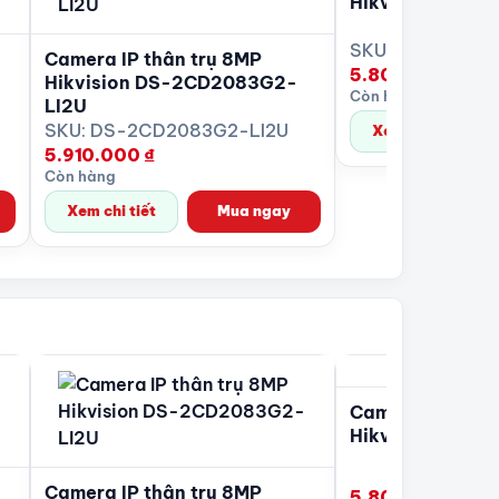
Hikvision DS-
SKU: DS-2CD21
Camera IP thân trụ 8MP
5.800.000
₫
Hikvision DS-2CD2083G2-
Còn hàng
LI2U
SKU: DS-2CD2083G2-LI2U
Xem chi tiết
5.910.000
₫
Còn hàng
Xem chi tiết
Mua ngay
Camera IP bán 
Hikvision DS-
Camera IP thân trụ 8MP
5.800.000
₫