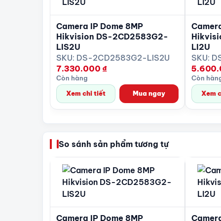
ra , độ chính xác có thể đạt 98.94%.
Camera IP Dome 8MP
Camera
Hỗ trợ thẻ nhớ tối đa 256GB, hỗ trợ tính năng 
Hikvision DS-2CD2583G2-
Hikvis
Hỗ trợ micro ghi âm thanh.
LIS2U
LI2U
SKU: DS-2CD2583G2-LIS2U
SKU: D
Nguồn 12VDC/POE.
7.330.000
₫
5.600
Còn hàng
Còn hàn
Tiêu chuẩn IP67.
Xem chi tiết
Mua ngay
Xem ch
Hỗ trợ dịch vụ HikConnect, tên miền Camera
So sánh sản phẩm tương tự
Camera IP Dome 8MP
Camera