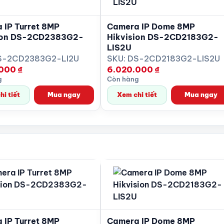
 IP Turret 8MP
Camera IP Dome 8MP
ANR.
ion DS-2CD2383G2-
Hikvision DS-2CD2183G2-
LIS2U
S-2CD2383G2-LI2U
SKU: DS-2CD2183G2-LIS2U
.000
₫
6.020.000
₫
g
Còn hàng
i tiết
Mua ngay
Xem chi tiết
Mua ngay
DDNS.
 IP Turret 8MP
Camera IP Dome 8MP