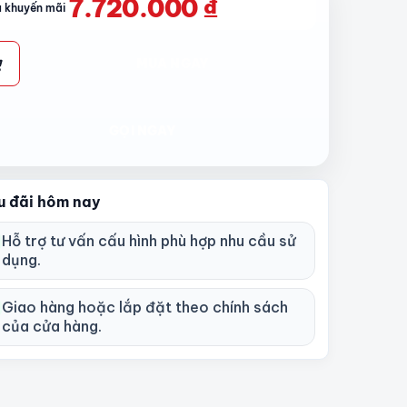
7.720.000
₫
á khuyến mãi
MUA NGAY
THÊM
VÀO
GIỎ
HÀNG
GỌI NGAY
u đãi hôm nay
Hỗ trợ tư vấn cấu hình phù hợp nhu cầu sử
dụng.
Giao hàng hoặc lắp đặt theo chính sách
của cửa hàng.