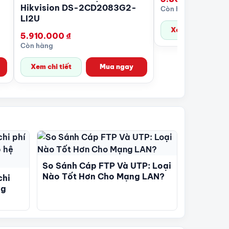
Hikvision DS-2CD2083G2-
Còn hàng
LI2U
Xem chi tiết
5.910.000
₫
Còn hàng
Xem chi tiết
Mua ngay
So Sánh Cáp FTP Và UTP: Loại
Nào Tốt Hơn Cho Mạng LAN?
chi
ng