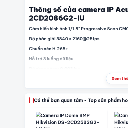
Thông số của camera IP Ac
2CD2086G2-IU
Cảm biến hình ảnh 1/1.8" Progressive Scan CM
Độ phân giải 3840 × 2160@25fps.
Chuẩn nén H.265+.
Hỗ trợ 3 luồng dữ liệu.
Độ nhạy sáng: 0.003 lux.
Ống kính 2.8/4/6mm @F1.6.
Xem thê
Tầm xa đèn hồng ngoại 40m.
Hỗ trợ 3D DNR, BLC,HLC, chống ngược sáng 
Có thể bạn quan tâm - Top sản phẩm ho
Tính năng thông minh : Phát hiện vượt hàng rà
phát hiện vùng đi ra.
Ứng dụng thuật toán Trí tuệ nhân tạo, Lọc ba