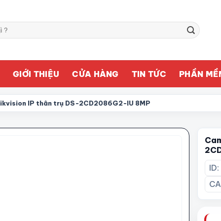
Ủ
GIỚI THIỆU
CỬA HÀNG
TIN TỨC
PHẦN MỀ
ikvision IP thân trụ DS-2CD2086G2-IU 8MP
Cam
2CD
ID