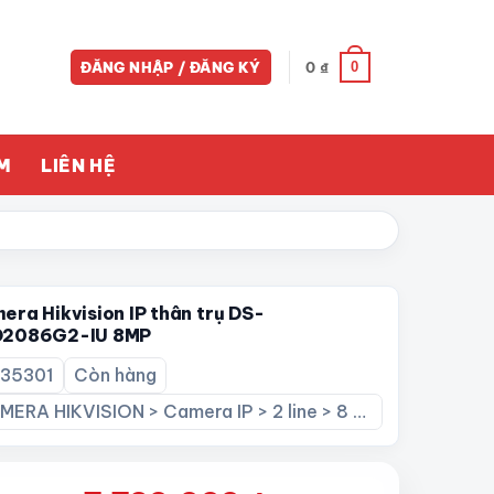
0
ĐĂNG NHẬP / ĐĂNG KÝ
0
₫
M
LIÊN HỆ
era Hikvision IP thân trụ DS-
2086G2-IU 8MP
: 35301
Còn hàng
CAMERA HIKVISION > Camera IP > 2 line > 8 Megapixel