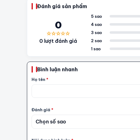
Đánh giá sản phẩm
5 sao
0
4 sao
3 sao
☆☆☆☆☆
0 lượt đánh giá
2 sao
1 sao
Bình luận nhanh
Họ tên
*
Đánh giá
*