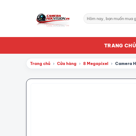
Bỏ
qua
Tìm
nội
kiếm:
dung
TRANG CH
Trang chủ
›
Cửa hàng
›
8 Megapixel
›
Camera H