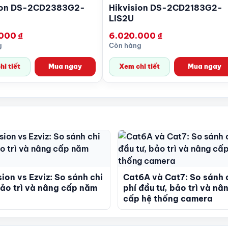
ion DS-2CD2383G2-
Hikvision DS-2CD2183G2-
LIS2U
.000
₫
6.020.000
₫
g
Còn hàng
i tiết
Mua ngay
Xem chi tiết
Mua ngay
sion vs Ezviz: So sánh chi
Cat6A và Cat7: So sánh 
bảo trì và nâng cấp năm
phí đầu tư, bảo trì và nâ
cấp hệ thống camera