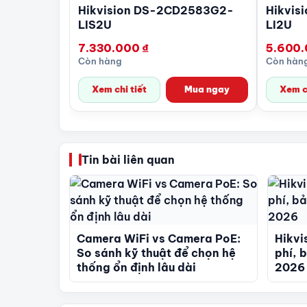
Hikvision DS-2CD2583G2-
Hikvis
LIS2U
LI2U
7.330.000
₫
5.600
Còn hàng
Còn hàn
Xem chi tiết
Mua ngay
Xem ch
Tin bài liên quan
Camera WiFi vs Camera PoE:
Hikvi
So sánh kỹ thuật để chọn hệ
phí, 
thống ổn định lâu dài
2026