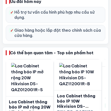
55GB).
Ưu đãi hôm nay
Hỗ trợ âm thanh đàm thoại 2 chiều.
Hỗ trợ tư vấn cấu hình phù hợp nhu cầu sử
✓
dụng.
Hỗ trợ NTP Timing, Broadcast.
Hỗ trợ phần mềm: Hik-Connect, ivms/4200,
Giao hàng hoặc lắp đặt theo chính sách của
✓
HikCentral Professional, Hik-Partner Pro, NVR,
cửa hàng.
MileStone.
Nguồn cấp: 24V DC/2.5A.
Có thể bạn quan tâm - Top sản phẩm hot
Kích thước: 268.4 × 180.4 × 125.12 mm.
Màu sắc: Trắng (DS-QAZ1120G1R-B)/ Đen (DS-
Lo
QAZ1120G1R-B/Black).
IP
DS
Thông tin liên hệ:
CÔNG TY TNHH ĐẦU TƯ CÔNG NGHỆ TRƯỜNG THỊNH
Li
Loa Cabinet thông
Địa chỉ:
14 Trịnh Lỗi, P. Phú Thọ Hoà, TP. Hồ Chí Minh
Còn
báo IP 10W
Loa Cabinet thông
Xem
Điện thoại:
(028) 38 101 698 – 0911 28 78 98
Hikvision DS-
báo IP mở rộng 20W