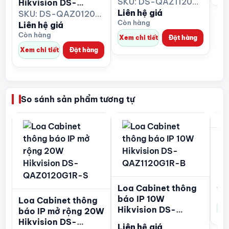
QAZ1120G1R-B
SKU: DS-QAZ1120G1R-B
Hikvision DS-
Email:
truongthinhtelecom@gmail.com
Liên hệ giá
QAZ0120G1R-S
SKU: DS-QAZ0120G1R-S
Còn hàng
Liên hệ giá
Website:
https://camerahikvision.vn/
Còn hàng
Xem chi tiết
Đặt hàng
Xem chi tiết
Đặt hàng
So sánh sản phẩm tương tự
Lo
IP
DS
Li
Loa Cabinet thông
Còn
báo IP 10W
Loa Cabinet thông
Xem
Hikvision DS-
báo IP mở rộng 20W
QAZ1120G1R-B
Hikvision DS-
Liên hệ giá