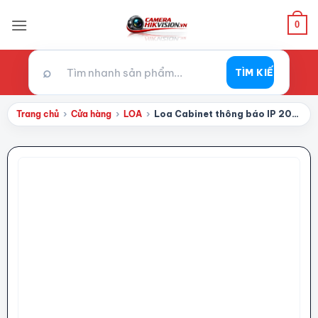
Bỏ
qua
0
nội
dung
⌕
TÌM KIẾM
Trang chủ
›
Cửa hàng
›
LOA
›
Loa Cabinet thông báo IP 20W Hikvision DS-QAZ1120G1R-B