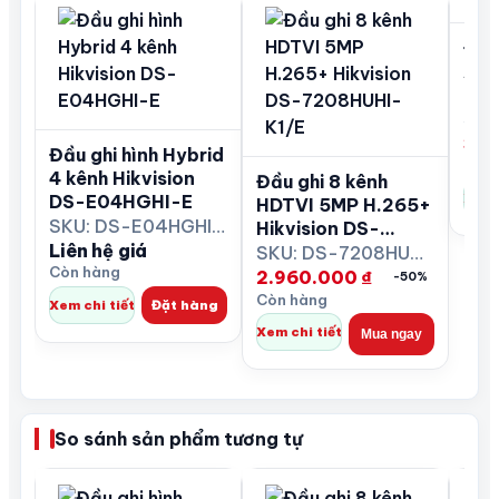
- Nguồn điện: 12VDC, 1.5A.
Đầu
- Kích thước (W × D × H): 315 × 242 × 45 mm.
Acu
- Trọng lượng: ≤ 2kg.
Hik
72
3.1
Đầu ghi hình Hybrid
Còn 
4 kênh Hikvision
Đầu ghi 8 kênh
Xem 
DS-E04HGHI-E
HDTVI 5MP H.265+
SKU: DS-E04HGHI-E
Hikvision DS-
Liên hệ giá
7208HUHI-K1/E
SKU: DS-7208HUHI-K1/E
Còn hàng
2.960.000
₫
-50%
Còn hàng
Xem chi tiết
Đặt hàng
Xem chi tiết
Mua ngay
So sánh sản phẩm tương tự