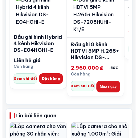
Đầu
Acu
Hik
72
3.1
Đầu ghi hình Hybrid
Còn 
4 kênh Hikvision
Đầu ghi 8 kênh
Xem 
DS-E04HGHI-E
HDTVI 5MP H.265+
Hikvision DS-
Liên hệ giá
7208HUHI-K1/E
Còn hàng
2.960.000
₫
-50%
Còn hàng
Xem chi tiết
Đặt hàng
Xem chi tiết
Mua ngay
Tin bài liên quan