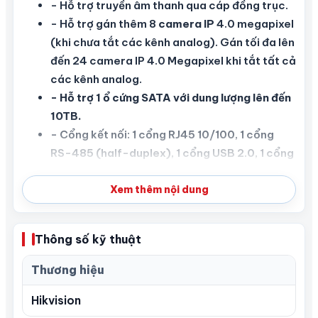
- Hỗ trợ truyền âm thanh qua cáp đồng trục.
- Hỗ trợ gán thêm 8
camera IP
4.0 megapixel
(khi chưa tắt các kênh analog). Gán tối đa lên
đến 24 camera IP 4.0 Megapixel khi tắt tất cả
các kênh analog.
- Hỗ trợ 1 ổ cứng SATA với dung lượng lên đến
10TB.
- Cổng kết nối: 1 cổng RJ45 10/100, 1 cổng
RS-485 (half-duplex), 1 cổng USB 2.0, 1 cổng
USB 3.0.
- Tính năng thông minh VCA, tính năng phát
Xem thêm nội dung
hiện khuôn mặt ở kênh 1.
- Nguồn điện: 12VDC, 1.5A.
Thông số kỹ thuật
- Kích thước (W × D × H): 315 × 242 × 45 mm.
- Trọng lượng: ≤ 2kg.
Thương hiệu
Giá chưa bao gồm VAT
Hikvision
- Đầu ghi hình 16 kênh Turbo Acusense.