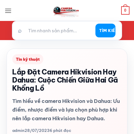
Bỏ
0
qua
nội
dung
⌕
TÌM KIẾM
Tin kỹ thuật
Lắp Đặt Camera Hikvision Hay
Dahua: Cuộc Chiến Giữa Hai Gã
Khổng Lồ
Tìm hiểu về camera Hikvision và Dahua: Ưu
điểm, nhược điểm và lựa chọn phù hợp khi
nên lắp camera Hikvision hay Dahua.
admin
28/07/2023
6 phút đọc