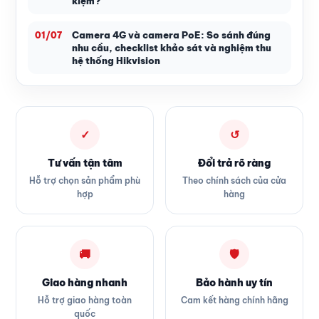
kiệm?
Camera 4G và camera PoE: So sánh đúng
01/07
nhu cầu, checklist khảo sát và nghiệm thu
hệ thống Hikvision
✓
↺
Tư vấn tận tâm
Đổi trả rõ ràng
Hỗ trợ chọn sản phẩm phù
Theo chính sách của cửa
hợp
hàng
🚚
🛡
Giao hàng nhanh
Bảo hành uy tín
Hỗ trợ giao hàng toàn
Cam kết hàng chính hãng
quốc