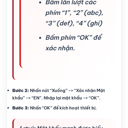
Bấm lần lượt các
phím “1”, “2” (abc),
“3” (def), “4” (ghi)
Bấm phím “OK” để
xác nhận.
Bước 2:
Nhấn nút “Xuống” -> “Xác nhận Mật
khẩu” -> “EN”. Nhập lại mật khẩu -> “OK”.
Bước 3:
Nhấn “OK” để kích hoạt thiết bị.