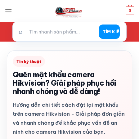
Bỏ
0
qua
nội
dung
⌕
TÌM KIẾM
Tin kỹ thuật
Quên mật khẩu camera
Hikvision? Giải pháp phục hồi
nhanh chóng và dễ dàng!
Hướng dẫn chi tiết cách đặt lại mật khẩu
trên camera Hikvision - Giải pháp đơn giản
và nhanh chóng để khắc phục vấn đề an
ninh cho camera Hikvision của bạn.