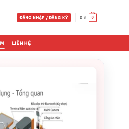
0
ĐĂNG NHẬP / ĐĂNG KÝ
0
₫
ỀM
LIÊN HỆ