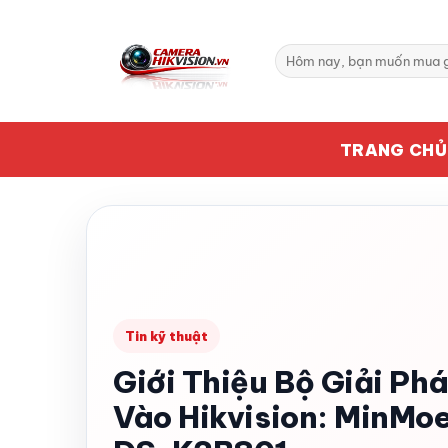
Bỏ
qua
Tìm
nội
kiếm:
dung
TRANG CHỦ
Tin kỹ thuật
Giới Thiệu Bộ Giải Ph
Vào Hikvision: MinMo