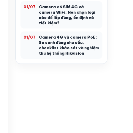
Camera có SIM 4G và
01/07
camera WiFi: Nên chọn loại
nào để lắp đúng, ổn định và
tiết kiệm?
Camera 4G và camera PoE:
01/07
So sánh đúng nhu cầu,
checklist khảo sát và nghiệm
thu hệ thống Hikvision