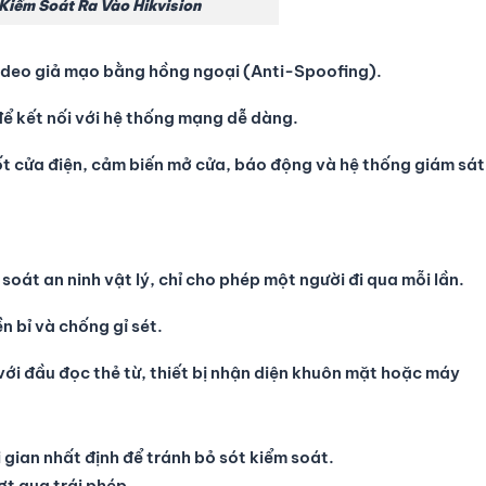
 Kiểm Soát Ra Vào Hikvision
deo giả mạo bằng hồng ngoại (Anti-Spoofing).
để kết nối với hệ thống mạng dễ dàng.
hốt cửa điện, cảm biến mở cửa, báo động và hệ thống giám sát
oát an ninh vật lý, chỉ cho phép một người đi qua mỗi lần.
 bỉ và chống gỉ sét.
với đầu đọc thẻ từ, thiết bị nhận diện khuôn mặt hoặc máy
gian nhất định để tránh bỏ sót kiểm soát.
ợt qua trái phép.