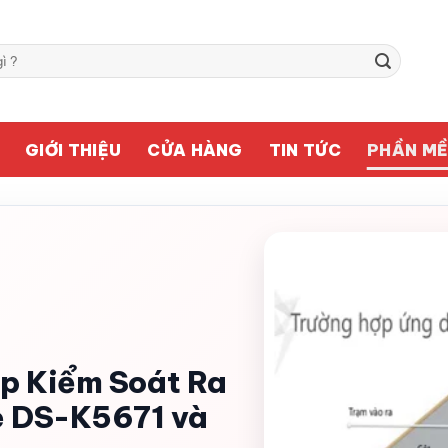
GIỚI THIỆU
CỬA HÀNG
TIN TỨC
PHẦN M
áp Kiểm Soát Ra
e DS-K5671 và