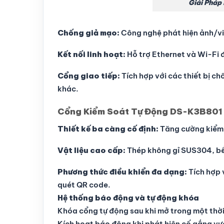
Giải Pháp
Chống giả mạo:
Công nghệ phát hiện ảnh/vi
Kết nối linh hoạt:
Hỗ trợ Ethernet và Wi-Fi 
Cổng giao tiếp:
Tích hợp với các thiết bị c
khác.
Cổng Kiểm Soát Tự Động DS-K3B801
Thiết kế ba càng cố định:
Tăng cường kiểm s
Vật liệu cao cấp:
Thép không gỉ SUS304, bền
Phương thức điều khiển đa dạng:
Tích hợp 
quét QR code.
Hệ thống báo động và tự động khóa
Khóa cổng tự động sau khi mở trong một thời 
Kích hoạt báo động khi phát hiện cố gắng vư