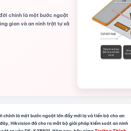
 đời chính là một bước ngoặt
ông gian và an ninh trật tự xã
i chính là một bước ngoặt lớn đầy mới lạ và tiến bộ cho an
i đây, Hikvision đã cho ra mắt bộ giải pháp kiểm soát an ninh
soát ra vào DS-K3B801. Hôm nay, hãy cùng
Trường Thịnh