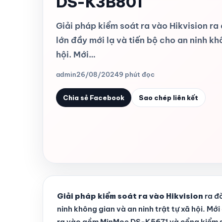
DS-K3B801
Giải pháp kiểm soát ra vào Hikvision ra
lớn đầy mới lạ và tiến bộ cho an ninh kh
hội. Mới…
admin
26/08/2024
9 phút đọc
Chia sẻ Facebook
Sao chép liên kết
Giải pháp kiểm soát ra vào Hikvision
ra đờ
ninh không gian và an ninh trật tự xã hội. Mớ
ra vào gồm MinMoe DS-K5671 và cổng kiểm 