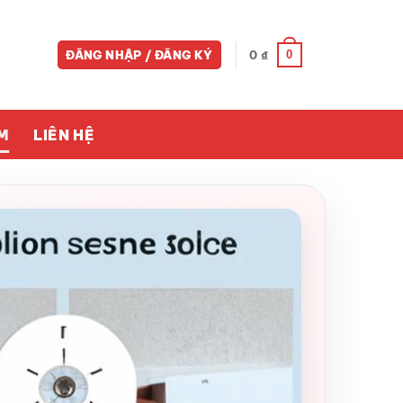
0
ĐĂNG NHẬP / ĐĂNG KÝ
0
₫
M
LIÊN HỆ