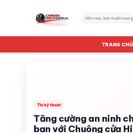
Bỏ
qua
Tìm
nội
kiếm:
dung
TRANG CH
Tin kỹ thuật
Tăng cường an ninh ch
bạn với Chuông cửa Hi