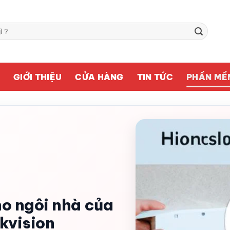
Ủ
GIỚI THIỆU
CỬA HÀNG
TIN TỨC
PHẦN MỀ
o ngôi nhà của
kvision