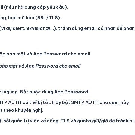
l (nếu nhà cung cấp yêu cầu).
ng, loại mã hóa (SSL/TLS).
ví dụ alert.hikvision@…), tránh dùng email cá nhân để phân
p bảo mật và App Password cho email
 bị ngưng. Bắt buộc dùng App Password.
MTP AUTH có thể bị tắt. Hãy bật SMTP AUTH cho user này
t theo khuyến nghị.
hỏi quản trị viên về cổng, TLS và quota gửi/giờ để tránh bị