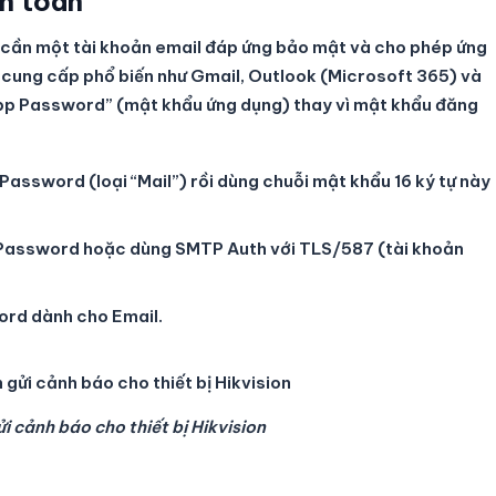
an toàn
n cần một tài khoản email đáp ứng bảo mật và cho phép ứng
à cung cấp phổ biến như Gmail, Outlook (Microsoft 365) và
App Password” (mật khẩu ứng dụng) thay vì mật khẩu đăng
Password (loại “Mail”) rồi dùng chuỗi mật khẩu 16 ký tự này
 Password hoặc dùng SMTP Auth với TLS/587 (tài khoản
ord dành cho Email.
i cảnh báo cho thiết bị Hikvision