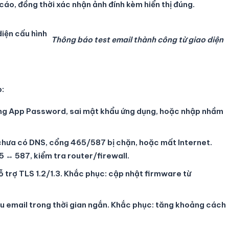
o, đồng thời xác nhận ảnh đính kèm hiển thị đúng.
Thông báo test email thành công từ giao diện
p:
g App Password, sai mật khẩu ứng dụng, hoặc nhập nhầm
 chưa có DNS, cổng 465/587 bị chặn, hoặc mất Internet.
65 ↔ 587, kiểm tra router/firewall.
 trợ TLS 1.2/1.3. Khắc phục: cập nhật firmware từ
ều email trong thời gian ngắn. Khắc phục: tăng khoảng cách