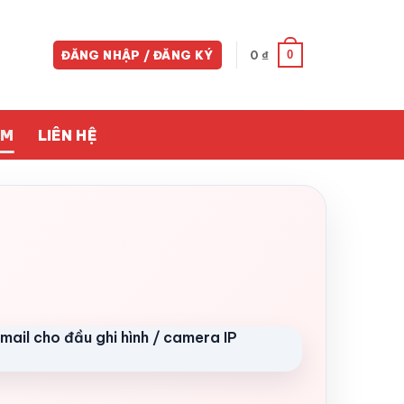
0
ĐĂNG NHẬP / ĐĂNG KÝ
0
₫
ỀM
LIÊN HỆ