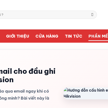
GIỚI THIỆU
CỬA HÀNG
TIN TỨC
PHẦN M
ail cho đầu ghi
sion
áo qua email ngay khi có
ng minh? Bài viết này là