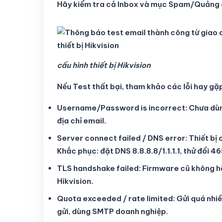
Hãy kiểm tra cả Inbox và mục Spam/Quảng cá
cấu hình thiết bị Hikvision
Nếu Test thất bại, tham khảo các lỗi hay gặ
Username/Password is incorrect: Chưa dùn
địa chỉ email.
Server connect failed / DNS error: Thiết bị
Khắc phục: đặt DNS 8.8.8.8/1.1.1.1, thử đổi 4
TLS handshake failed: Firmware cũ không hỗ
Hikvision.
Quota exceeded / rate limited: Gửi quá nhi
gửi, dùng SMTP doanh nghiệp.