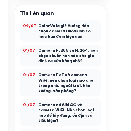
Tin liên quan
ColorVu là gì? Hướng dẫn
09/07
chọn camera Hikvision có
màu ban đêm hiệu quả
Camera H.265 và H.264: nên
01/07
chọn chuẩn nén nào cho gia
đình và cửa hàng nhỏ?
Camera PoE và camera
01/07
WiFi: nên chọn loại nào cho
trong nhà, ngoài trời, kho
xưởng, văn phòng?
Camera có SIM 4G và
01/07
camera WiFi: Nên chọn loại
nào để lắp đúng, ổn định và
tiết kiệm?