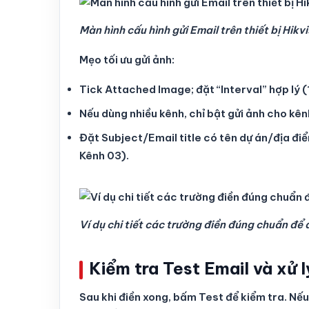
Màn hình cấu hình gửi Email trên thiết bị Hi
Mẹo tối ưu gửi ảnh:
Tick Attached Image; đặt “Interval” hợp lý
Nếu dùng nhiều kênh, chỉ bật gửi ảnh cho kên
Đặt Subject/Email title có tên dự án/địa đi
Kênh 03).
Ví dụ chi tiết các trường điền đúng chuẩn để
Kiểm tra Test Email và xử l
Sau khi điền xong, bấm Test để kiểm tra. Nếu