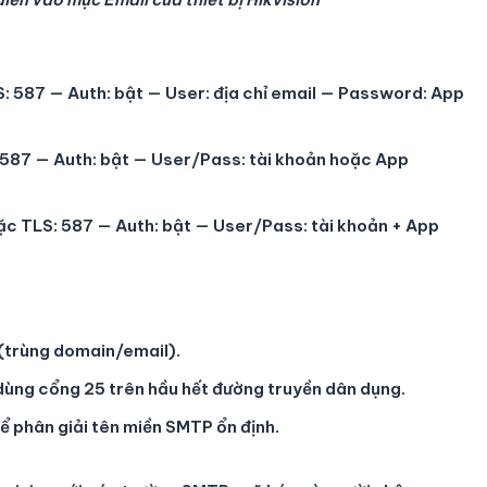
 587 — Auth: bật — User: địa chỉ email — Password: App
587 — Auth: bật — User/Pass: tài khoản hoặc App
c TLS: 587 — Auth: bật — User/Pass: tài khoản + App
(trùng domain/email).
dùng cổng 25 trên hầu hết đường truyền dân dụng.
) để phân giải tên miền SMTP ổn định.