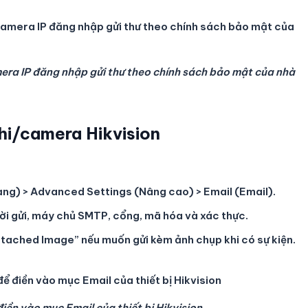
mera IP đăng nhập gửi thư theo chính sách bảo mật của nhà
hi/camera Hikvision
ng) > Advanced Settings (Nâng cao) > Email (Email).
ười gửi, máy chủ SMTP, cổng, mã hóa và xác thực.
ttached Image” nếu muốn gửi kèm ảnh chụp khi có sự kiện.
ền vào mục Email của thiết bị Hikvision