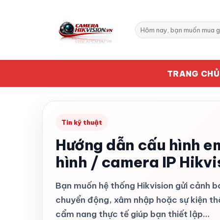
Bỏ
qua
Tìm
nội
kiếm:
dung
TRANG CHỦ
Tin kỹ thuật
Hướng dẫn cấu hình em
hình / camera IP Hikvi
Bạn muốn hệ thống Hikvision gửi cảnh b
chuyển động, xâm nhập hoặc sự kiện thô
cẩm nang thực tế giúp bạn thiết lập…