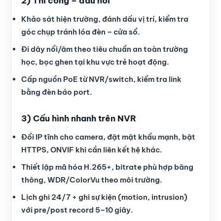
2) Thi công – đấu nối
Khảo sát hiện trường, đánh dấu vị trí, kiểm tra
góc chụp tránh lóa đèn – cửa sổ.
Đi dây nổi/âm theo tiêu chuẩn an toàn trường
học, bọc ghen tại khu vực trẻ hoạt động.
Cấp nguồn PoE từ NVR/switch, kiểm tra link
bằng đèn báo port.
3) Cấu hình nhanh trên NVR
Đổi IP tĩnh cho camera, đặt mật khẩu mạnh, bật
HTTPS, ONVIF khi cần liên kết hệ khác.
Thiết lập mã hóa H.265+, bitrate phù hợp băng
thông, WDR/ColorVu theo môi trường.
Lịch ghi 24/7 + ghi sự kiện (motion, intrusion)
với pre/post record 5–10 giây.