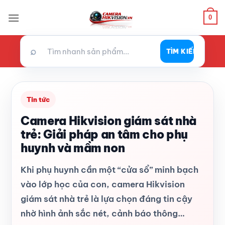
Bỏ
0
qua
nội
dung
⌕
TÌM KIẾM
Tin tức
Camera Hikvision giám sát nhà
trẻ: Giải pháp an tâm cho phụ
huynh và mầm non
Khi phụ huynh cần một “cửa sổ” minh bạch
vào lớp học của con, camera Hikvision
giám sát nhà trẻ là lựa chọn đáng tin cậy
nhờ hình ảnh sắc nét, cảnh báo thông…