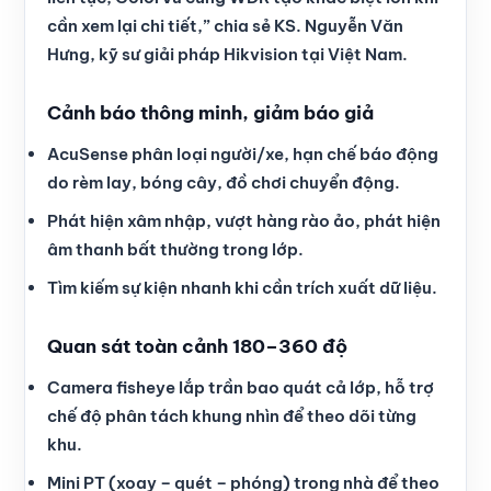
cần xem lại chi tiết,” chia sẻ KS. Nguyễn Văn
Hưng, kỹ sư giải pháp Hikvision tại Việt Nam.
Cảnh báo thông minh, giảm báo giả
AcuSense phân loại người/xe, hạn chế báo động
do rèm lay, bóng cây, đồ chơi chuyển động.
Phát hiện xâm nhập, vượt hàng rào ảo, phát hiện
âm thanh bất thường trong lớp.
Tìm kiếm sự kiện nhanh khi cần trích xuất dữ liệu.
Quan sát toàn cảnh 180–360 độ
Camera fisheye lắp trần bao quát cả lớp, hỗ trợ
chế độ phân tách khung nhìn để theo dõi từng
khu.
Mini PT (xoay – quét – phóng) trong nhà để theo