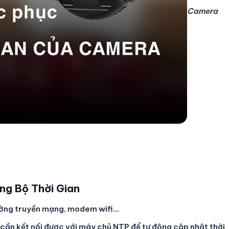
Camera
ng Bộ Thời Gian
ờng truyền mạng, modem wifi…
ần kết nối được với máy chủ NTP để tự động cập nhật thời