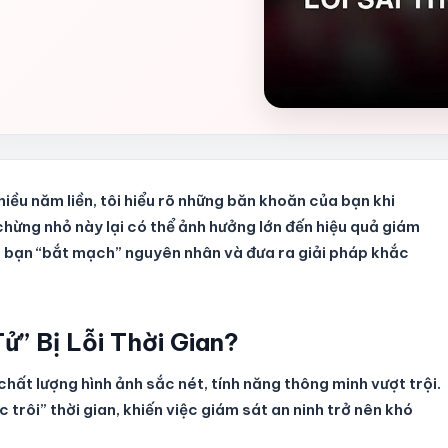
iều năm liền, tôi hiểu rõ những băn khoăn của bạn khi
chừng nhỏ này lại có thể ảnh hưởng lớn đến hiệu quả giám
iúp bạn “bắt mạch” nguyên nhân và đưa ra giải pháp khắc
ử” Bị Lỗi Thời Gian?
 chất lượng hình ảnh sắc nét, tính năng thông minh vượt trội.
c trôi” thời gian, khiến việc giám sát an ninh trở nên khó