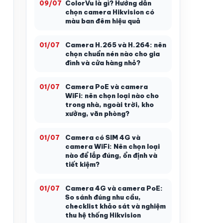
ColorVu là gì? Hướng dẫn
09/07
chọn camera Hikvision có
màu ban đêm hiệu quả
Camera H.265 và H.264: nên
01/07
chọn chuẩn nén nào cho gia
đình và cửa hàng nhỏ?
Camera PoE và camera
01/07
WiFi: nên chọn loại nào cho
trong nhà, ngoài trời, kho
xưởng, văn phòng?
Camera có SIM 4G và
01/07
camera WiFi: Nên chọn loại
nào để lắp đúng, ổn định và
tiết kiệm?
Camera 4G và camera PoE:
01/07
So sánh đúng nhu cầu,
checklist khảo sát và nghiệm
thu hệ thống Hikvision