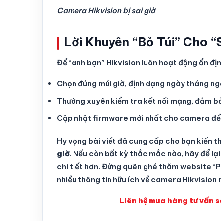
Camera Hikvision bị sai giờ
Lời Khuyên “Bỏ Túi” Cho “
Để “anh bạn” Hikvision luôn hoạt động ổn địn
Chọn đúng múi giờ, định dạng ngày tháng ngay
Thường xuyên kiểm tra kết nối mạng, đảm bảo
Cập nhật firmware mới nhất cho camera để tố
Hy vọng bài viết đã cung cấp cho bạn kiến t
giờ
. Nếu còn bất kỳ thắc mắc nào, hãy để lại
chi tiết hơn. Đừng quên ghé thăm website “
nhiều thông tin hữu ích về camera Hikvision 
Liên hệ mua hàng tư vấn 