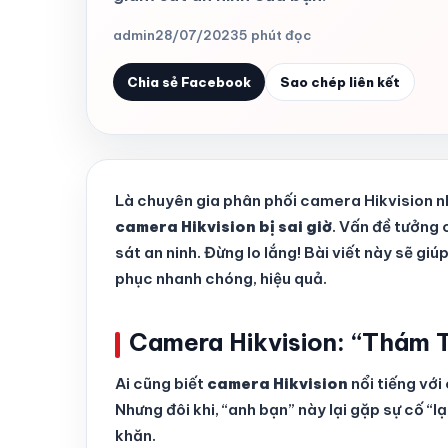
admin
28/07/2023
5 phút đọc
Chia sẻ Facebook
Sao chép liên kết
Là chuyên gia phân phối camera Hikvision nh
camera Hikvision bị sai giờ
. Vấn đề tưởng 
sát an ninh. Đừng lo lắng! Bài viết này sẽ g
phục nhanh chóng, hiệu quả.
Camera Hikvision: “Thám T
Ai cũng biết
camera Hikvision
nổi tiếng với
Nhưng đôi khi, “anh bạn” này lại gặp sự cố “lạ
khăn.