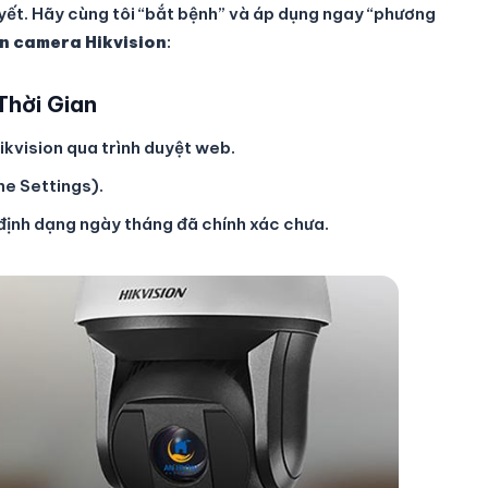
uyết. Hãy cùng tôi “bắt bệnh” và áp dụng ngay “phương
rên camera Hikvision
:
Thời Gian
kvision qua trình duyệt web.
me Settings).
, định dạng ngày tháng đã chính xác chưa.