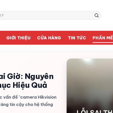
GIỚI THIỆU
CỬA HÀNG
TIN TỨC
PHẦN M
ai Giờ: Nguyên
hục Hiệu Quả
c vấn đề "camera Hikvision
 đáng tin cậy cho hệ thống