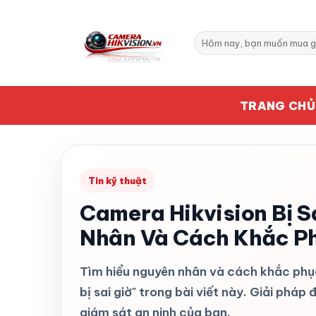
Bỏ
qua
Tìm
nội
kiếm:
dung
TRANG CHỦ
Tin kỹ thuật
Camera Hikvision Bị S
Nhân Và Cách Khắc P
Tìm hiểu nguyên nhân và cách khắc phụ
bị sai giờ" trong bài viết này. Giải pháp
giám sát an ninh của bạn.