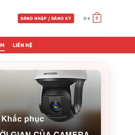
0
ĐĂNG NHẬP / ĐĂNG KÝ
0
₫
ỀM
LIÊN HỆ