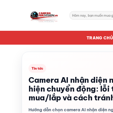
Bỏ
qua
Tìm
nội
kiếm:
dung
TRANG CH
Tin tức
Camera AI nhận diện n
hiện chuyển động: lỗi
mua/lắp và cách trán
Hướng dẫn chọn camera AI nhận diện ng