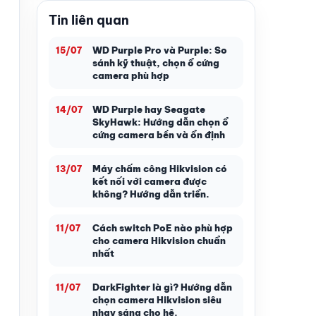
Tin liên quan
WD Purple Pro và Purple: So
15/07
sánh kỹ thuật, chọn ổ cứng
camera phù hợp
WD Purple hay Seagate
14/07
SkyHawk: Hướng dẫn chọn ổ
cứng camera bền và ổn định
Máy chấm công Hikvision có
13/07
kết nối với camera được
không? Hướng dẫn triển.
Cách switch PoE nào phù hợp
11/07
cho camera Hikvision chuẩn
nhất
DarkFighter là gì? Hướng dẫn
11/07
chọn camera Hikvision siêu
nhạy sáng cho hệ.