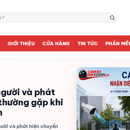
Ủ
GIỚI THIỆU
CỬA HÀNG
TIN TỨC
PHẦN MỀ
gười và phát
 thường gặp khi
h
ười và phát hiện chuyển