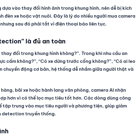
ựa vào thay đổi hình ảnh trong khung hình, nên dễ bị kích
nh đèn xe hoặc vật nuôi. Đây là lý do nhiều người mua camera
hưng sau đó phải tắt vì điện thoại báo liên tục.
tection” là đủ an toàn
ó thay đổi trong khung hình không?”. Trong khi nhu cầu an
 vực cấm không?”, “Có xe dừng trước cổng không?”, “Có ai leo
n chuyển động cơ bản, hệ thống dễ nhầm giữa người thật và
o hàng, bãi xe hoặc hành lang văn phòng, camera AI nhận
ợp hơn vì có thể lọc mục tiêu tốt hơn. Các dòng dùng công
ể tập trung vào mục tiêu người và phương tiện, giúp giảm
n detection truyền thống.
ình