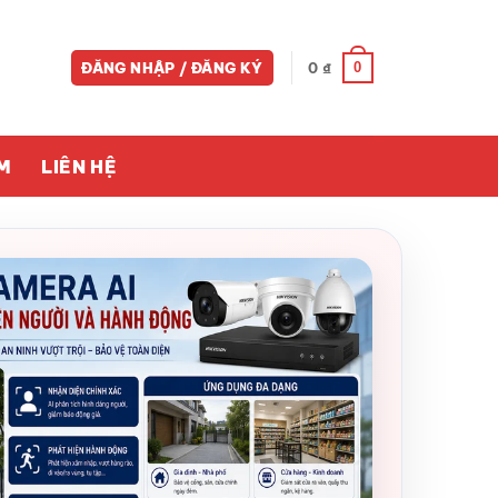
0
ĐĂNG NHẬP / ĐĂNG KÝ
0
₫
M
LIÊN HỆ