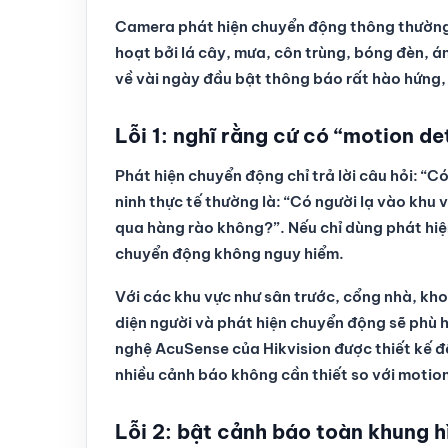
Camera phát hiện chuyển động thông thường d
hoạt bởi lá cây, mưa, côn trùng, bóng đèn, á
về vài ngày đầu bật thông báo rất hào hứng, n
Lỗi 1: nghĩ rằng cứ có “motion de
Phát hiện chuyển động chỉ trả lời câu hỏi: “C
ninh thực tế thường là: “Có người lạ vào khu
qua hàng rào không?”. Nếu chỉ dùng phát hiệ
chuyển động không nguy hiểm.
Với các khu vực như sân trước, cổng nhà, kh
diện người và phát hiện chuyển động sẽ phù h
nghệ AcuSense của Hikvision được thiết kế đ
nhiều cảnh báo không cần thiết so với motio
Lỗi 2: bật cảnh báo toàn khung h