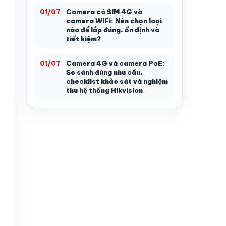
Camera có SIM 4G và
01/07
camera WiFi: Nên chọn loại
nào để lắp đúng, ổn định và
tiết kiệm?
Camera 4G và camera PoE:
01/07
So sánh đúng nhu cầu,
checklist khảo sát và nghiệm
thu hệ thống Hikvision