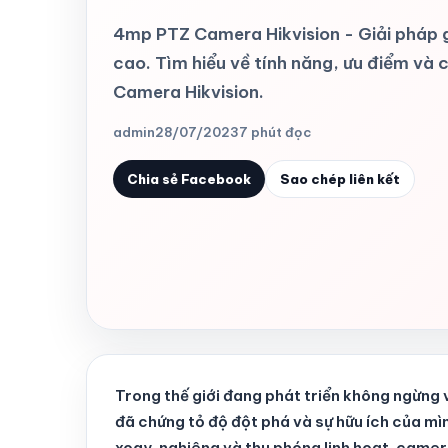
4mp PTZ Camera Hikvision - Giải pháp g
cao. Tìm hiểu về tính năng, ưu điểm và
Camera Hikvision.
admin
28/07/2023
7 phút đọc
Chia sẻ Facebook
Sao chép liên kết
Trong thế giới đang phát triển không ngừng
đã chứng tỏ độ đột phá và sự hữu ích của mì
xoay, nghiêng và thu phóng linh hoạt, camer