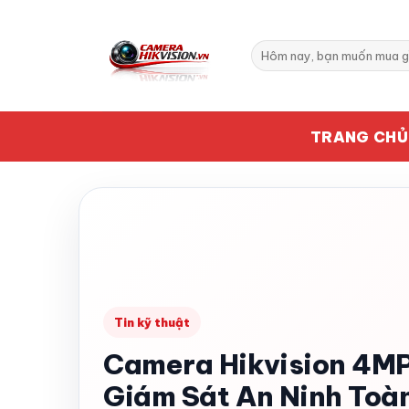
Bỏ
qua
Tìm
nội
kiếm:
dung
TRANG CHỦ
Tin kỹ thuật
Camera Hikvision 4MP
Giám Sát An Ninh Toà