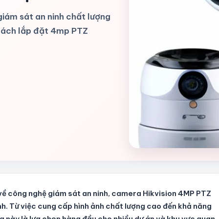
iám sát an ninh chất lượng
 cách lắp đặt 4mp PTZ
 về công nghệ giám sát an ninh, camera Hikvision 4MP PTZ
nh. Từ việc cung cấp hình ảnh chất lượng cao đến khả năng
a này là lựa chọn hàng đầu cho nhiều dự án và khu vực quan