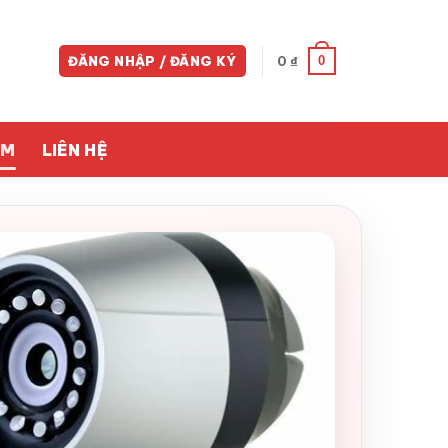
0
ĐĂNG NHẬP / ĐĂNG KÝ
0
₫
ỀM
LIÊN HỆ