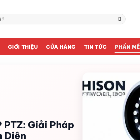
GIỚI THIỆU
CỬA HÀNG
TIN TỨC
PHẦN M
 PTZ: Giải Pháp
n Diện