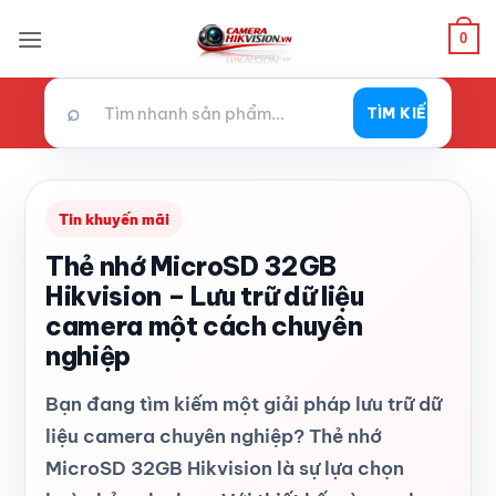
Bỏ
0
qua
nội
dung
⌕
TÌM KIẾM
Tin khuyến mãi
Thẻ nhớ MicroSD 32GB
Hikvision – Lưu trữ dữ liệu
camera một cách chuyên
nghiệp
Bạn đang tìm kiếm một giải pháp lưu trữ dữ
liệu camera chuyên nghiệp? Thẻ nhớ
MicroSD 32GB Hikvision là sự lựa chọn