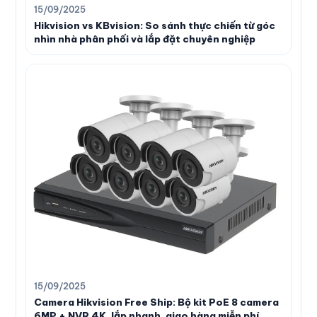
15/09/2025
Hikvision vs KBvision: So sánh thực chiến từ góc
nhìn nhà phân phối và lắp đặt chuyên nghiệp
15/09/2025
Camera Hikvision Free Ship: Bộ kit PoE 8 camera
6MP + NVR 4K, lắp nhanh, giao hàng miễn phí