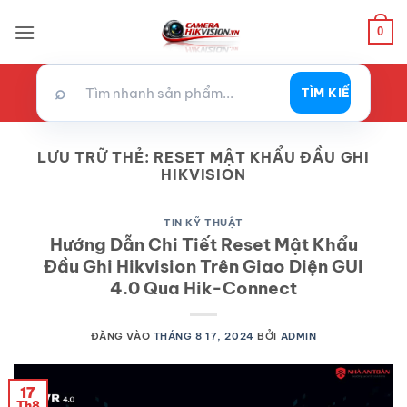
Bỏ
0
qua
nội
dung
⌕
TÌM KIẾM
LƯU TRỮ THẺ:
RESET MẬT KHẨU ĐẦU GHI
HIKVISION
TIN KỸ THUẬT
Hướng Dẫn Chi Tiết Reset Mật Khẩu
Đầu Ghi Hikvision Trên Giao Diện GUI
4.0 Qua Hik-Connect
ĐĂNG VÀO
THÁNG 8 17, 2024
BỞI
ADMIN
17
Th8