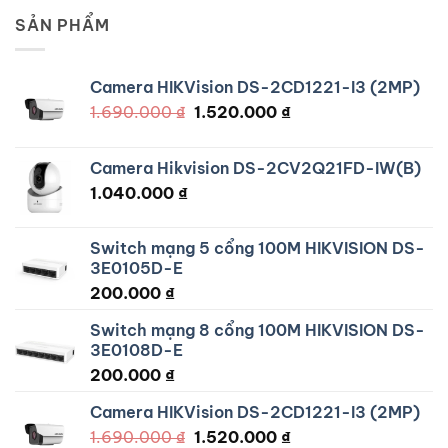
SẢN PHẨM
Camera HIKVision DS-2CD1221-I3 (2MP)
1.690.000
₫
Giá
1.520.000
₫
Giá
gốc
hiện
là:
tại
Camera Hikvision DS-2CV2Q21FD-IW(B)
1.690.000 ₫.
là:
1.040.000
₫
1.520.000 ₫.
Switch mạng 5 cổng 100M HIKVISION DS-
3E0105D-E
200.000
₫
Switch mạng 8 cổng 100M HIKVISION DS-
3E0108D-E
200.000
₫
Camera HIKVision DS-2CD1221-I3 (2MP)
1.690.000
₫
Giá
1.520.000
₫
Giá