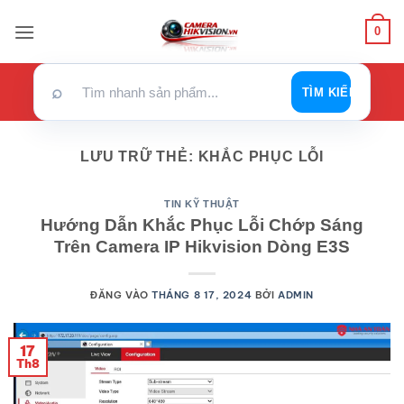
Bỏ
0
qua
nội
dung
⌕
TÌM KIẾM
LƯU TRỮ THẺ:
KHẮC PHỤC LỖI
TIN KỸ THUẬT
Hướng Dẫn Khắc Phục Lỗi Chớp Sáng
Trên Camera IP Hikvision Dòng E3S
ĐĂNG VÀO
THÁNG 8 17, 2024
BỞI
ADMIN
17
Th8