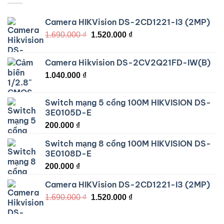
Camera HIKVision DS-2CD1221-I3 (2MP)
Giá
Giá
1.690.000
₫
1.520.000
₫
gốc
hiện
là:
tại
Camera Hikvision DS-2CV2Q21FD-IW(B)
1.690.000 ₫.
là:
1.040.000
₫
1.520.000 ₫.
Switch mạng 5 cổng 100M HIKVISION DS-
3E0105D-E
200.000
₫
Switch mạng 8 cổng 100M HIKVISION DS-
3E0108D-E
200.000
₫
Camera HIKVision DS-2CD1221-I3 (2MP)
Giá
Giá
1.690.000
₫
1.520.000
₫
gốc
hiện
là:
tại