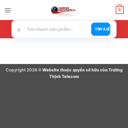
Bỏ
qua
0
nội
dung
⌕
TÌM KIẾM
Copyright 2026 ©
Website thuộc quyền sở hữu của Trường
Thịnh Telecom