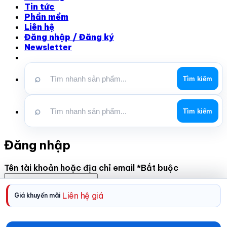
Tin tức
Phần mềm
Liên hệ
Đăng nhập / Đăng ký
Newsletter
⌕
Tìm kiếm
⌕
Tìm kiếm
Đăng nhập
Tên tài khoản hoặc địa chỉ email
*
Bắt buộc
Liên hệ giá
Giá khuyến mãi
Mật khẩu
*
Bắt buộc
Ghi nhớ mật khẩu
Đăng nhập