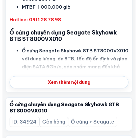
MTBF: 1,000,000 giờ
Hotline: 0911 28 78 98
Ổ cứng chuyên dụng Seagate Skyhawk
8TB ST8000VX010
Ổ cứng Seagate Skyhawk 8TB ST8000VX010
với dung lượng lớn 8TB, tốc độ ổn định và giao
diện SATA 6Gb/s, sản phẩm mang đến khả
năng lưu trữ dữ liệu liên tục, phù hợp cho các
Xem thêm nội dung
hệ thống giám sát 24/7.
Seagate Skyhawk 8TB sở hữu chuẩn kết nối
SATA 6Gb/s đảm bảo truyền tải dữ liệu nhanh,
Ổ cứng chuyên dụng Seagate Skyhawk 8TB
ổn định. Kiểu ổ cứng thể rắn, form factor 3.5″
ST8000VX010
SFF Server Drive tương thích nhiều thiết bị lưu
ID: 34924
Còn hàng
Ổ cứng > Seagate
trữ chuyên dụng.
Với firmware ImagePerfect ™, ổ cứng