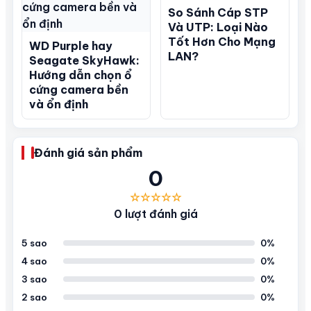
So Sánh Cáp STP
Và UTP: Loại Nào
Tốt Hơn Cho Mạng
WD Purple hay
LAN?
Seagate SkyHawk:
Hướng dẫn chọn ổ
cứng camera bền
và ổn định
Đánh giá sản phẩm
0
☆☆☆☆☆
0 lượt đánh giá
5 sao
0%
4 sao
0%
3 sao
0%
2 sao
0%