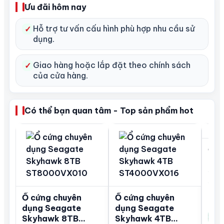
Seagate Skyhawk giúp giảm thiểu thời gian
Ưu đãi hôm nay
chết. Bỏ khung hình, đồng thời xử lý công việc
nhanh hơn 3 lần so với ổ cứng máy tính để bàn.
Hỗ trợ tư vấn cấu hình phù hợp nhu cầu sử
✓
dụng.
Và hỗ trợ lên đến 64 camera full HD.
Thông số kỹ thuật của Seagate Skyhawk
Giao hàng hoặc lắp đặt theo chính sách
✓
8TB ST8000VX010
của cửa hàng.
Dung lượng: 8TB.
Kích thước: 3.5 inch.
Có thể bạn quan tâm - Top sản phẩm hot
Chuẩn giao tiếp: SATA3 6Gb/s.
Tốc độ vòng quay: 5400rpm.
Bộ nhớ Cache: 256MB.
Ổ c
Cung cấp đồng thời 64 luồng dữ liệu HD.
dụn
Hoạt động liên tục 24×7 trên các thiết bị DVR.
Sky
ST
Đảm bảo môi trường yên tĩnh, tiết kiệm điện
Liê
năng
Ổ cứng chuyên
Ổ cứng chuyên
Còn 
dụng Seagate
Giải pháp lưu trữ Video cho hệ thống camera
dụng Seagate
Xem 
Skyhawk 8TB
Skyhawk 4TB
quan sát chuyên nghiệp.