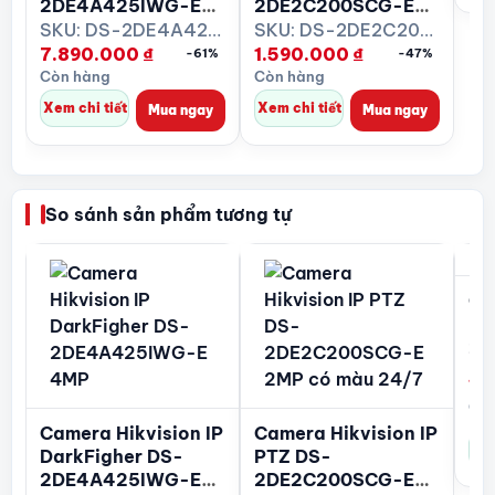
2DE4A425IWG-E
2DE2C200SCG-E
4MP
2MP có màu 24/7
SKU: DS-2DE4A425IWG-E
SKU: DS-2DE2C200SCG-E
7.890.000
₫
1.590.000
₫
-61%
-47%
Còn hàng
Còn hàng
Xem chi tiết
Xem chi tiết
Mua ngay
Mua ngay
So sánh sản phẩm tương tự
Ca
PT
2S
E/
1.
Còn
Camera Hikvision IP
Camera Hikvision IP
Xem
DarkFigher DS-
PTZ DS-
2DE4A425IWG-E
2DE2C200SCG-E