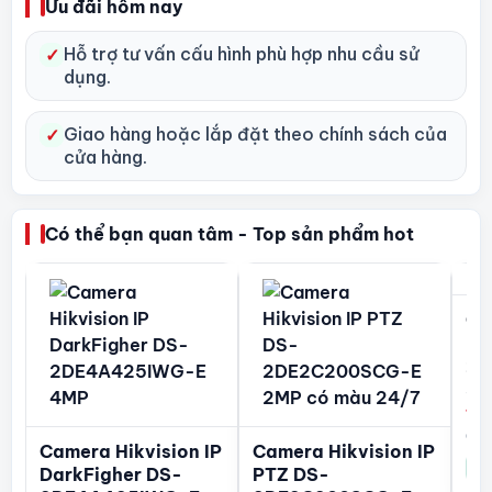
Ưu đãi hôm nay
Hỗ trợ tư vấn cấu hình phù hợp nhu cầu sử
✓
dụng.
Giao hàng hoặc lắp đặt theo chính sách của
✓
cửa hàng.
Có thể bạn quan tâm - Top sản phẩm hot
Ca
PT
2S
E/
1.
Còn
Camera Hikvision IP
Camera Hikvision IP
Xem
DarkFigher DS-
PTZ DS-