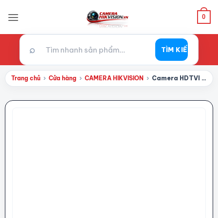
Bỏ
qua
0
nội
dung
⌕
TÌM KIẾM
Trang chủ
›
Cửa hàng
›
CAMERA HIKVISION
›
Camera HDTVI 5MP HIKVISION DS-2CE17H0T-IT5F