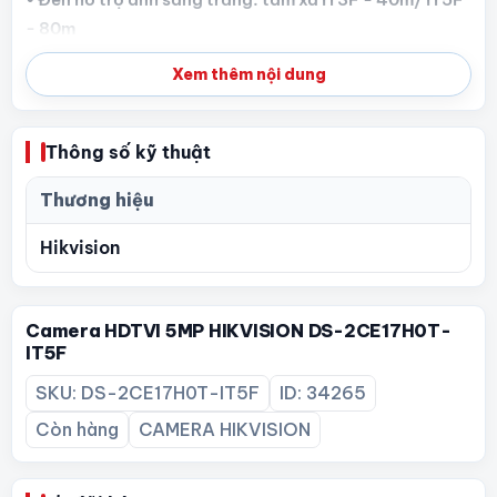
- 80m
• Hỗ trợ 2D DNR, DWDR, HLC, menu OSD
Xem thêm nội dung
• 4 chuẩn TVI/AHD/CVI/CVBS, có nút chuyển
• Vật liệu: mặt trước kim loại, thân nhựa
• Nguồn: 12VDC; Tiêu chuẩn IP67
Thông số kỹ thuật
Thương hiệu
Hikvision
Camera HDTVI 5MP HIKVISION DS-2CE17H0T-
IT5F
SKU: DS-2CE17H0T-IT5F
ID: 34265
Còn hàng
CAMERA HIKVISION