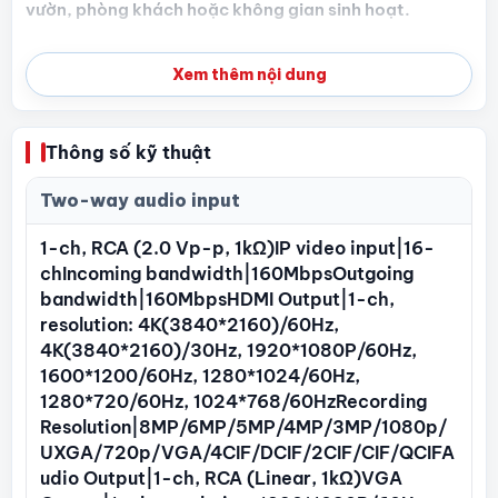
vườn, phòng khách hoặc không gian sinh hoạt.
Thông số của camera IP quay quét mini
Xem thêm nội dung
4MP Hikvision DS-2DE2C400MW-DE
Cảm biến 1/3" progressive scan CMOS.
Thông số kỹ thuật
Chuẩn nén H.265 , H.264+, H.264 / Hỗ trợ 2 luồng dữ
liệu.
Two-way audio input
Độ nhạy sáng Color: 0.005 Lux @ (F1.2, AGC ON).
1-ch, RCA (2.0 Vp-p, 1kΩ)IP video input|16-
Chống ngược sáng DWDR , HLC , BLC ; 3D DNR.
chIncoming bandwidth|160MbpsOutgoing
bandwidth|160MbpsHDMI Output|1-ch,
Độ phân giải tối đa 2560 x 1440 @ 25fps.
resolution: 4K(3840*2160)/60Hz,
Ống kính 2.8/4mm.
4K(3840*2160)/30Hz, 1920*1080P/60Hz,
1600*1200/60Hz, 1280*1024/60Hz,
Tầm xa hồng ngoại 30m.
1280*720/60Hz, 1024*768/60HzRecording
Tích hợp Micro, tích hợp loa.
Resolution|8MP/6MP/5MP/4MP/3MP/1080p/
UXGA/720p/VGA/4CIF/DCIF/2CIF/CIF/QCIFA
Góc quay ngang 0°~340°, Góc quay dọc : -5°~105° ;
udio Output|1-ch, RCA (Linear, 1kΩ)VGA
tốc độ quay ngang 0° đến 21°/s ; tốc độ quay dọc 0°