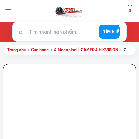
Bỏ
qua
0
nội
dung
⌕
TÌM KIẾM
Trang chủ
›
Cửa hàng
›
4 Megapixel | CAMERA HIKVISION
›
Camera Speed Dome Mini Hikvision IP DS-2DE2C400MW-DE