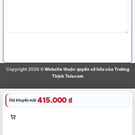
GỬI BÌNH LUẬN
Copyright 2026 ©
Website thuộc quyền sở hữu của Trường
Thịnh Telecom
415.000
₫
Giá khuyến mãi
MUA NGAY
THÊM
VÀO
GIỎ
HÀNG
GỌI NGAY