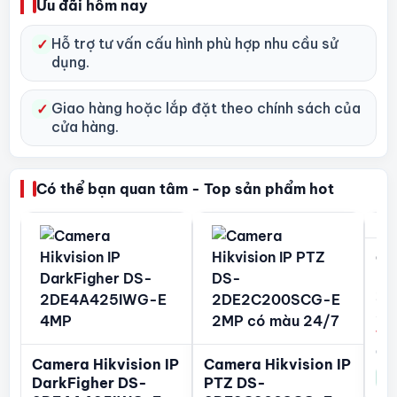
Ưu đãi hôm nay
Hỗ trợ tư vấn cấu hình phù hợp nhu cầu sử
✓
dụng.
Giao hàng hoặc lắp đặt theo chính sách của
✓
cửa hàng.
Có thể bạn quan tâm - Top sản phẩm hot
Ca
PT
2S
E/
1.
Còn
Camera Hikvision IP
Camera Hikvision IP
Xem
DarkFigher DS-
PTZ DS-