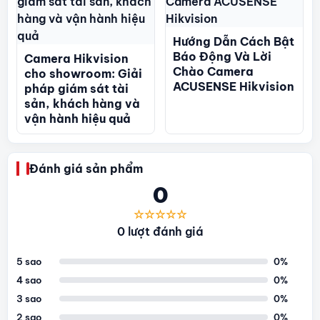
Hướng Dẫn Cách Bật
Báo Động Và Lời
Camera Hikvision
Chào Camera
cho showroom: Giải
ACUSENSE Hikvision
pháp giám sát tài
sản, khách hàng và
vận hành hiệu quả
Đánh giá sản phẩm
0
☆☆☆☆☆
0 lượt đánh giá
5 sao
0%
4 sao
0%
3 sao
0%
2 sao
0%