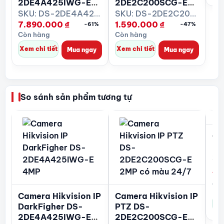
2DE4A425IWG-E
2DE2C200SCG-E
4MP
2MP có màu 24/7
SKU: DS-2DE4A425IWG-E
SKU: DS-2DE2C200SCG-E
7.890.000
₫
1.590.000
₫
-61%
-47%
Còn hàng
Còn hàng
Xem chi tiết
Xem chi tiết
Mua ngay
Mua ngay
So sánh sản phẩm tương tự
Ca
PT
2S
E/
1.
Còn
Camera Hikvision IP
Camera Hikvision IP
Xem
DarkFigher DS-
PTZ DS-
2DE4A425IWG-E
2DE2C200SCG-E