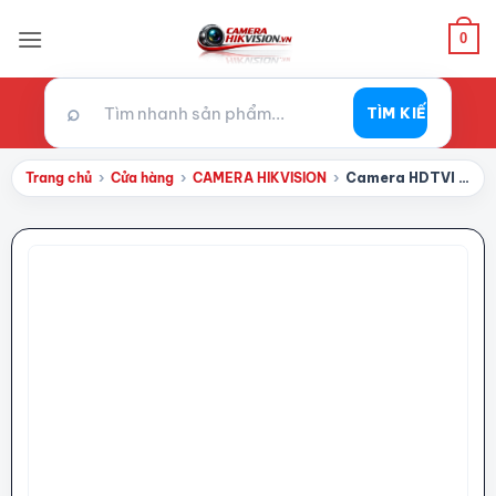
Bỏ
qua
0
nội
dung
⌕
TÌM KIẾM
Trang chủ
›
Cửa hàng
›
CAMERA HIKVISION
›
Camera HDTVI 2MP Dome Hikvision DS-2CE56D0T-IRP