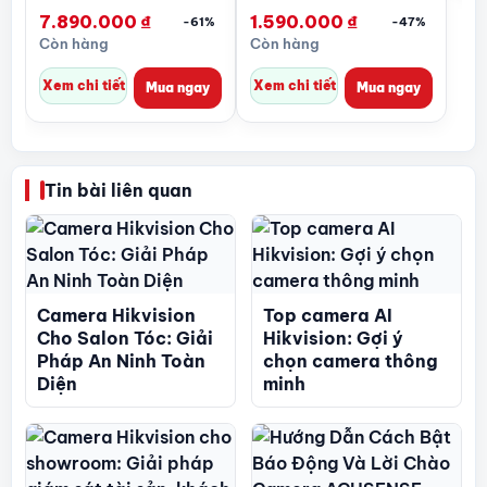
4MP
2MP có màu 24/7
7.890.000
₫
1.590.000
₫
-61%
-47%
Còn hàng
Còn hàng
Xem chi tiết
Xem chi tiết
Mua ngay
Mua ngay
Tin bài liên quan
Camera Hikvision
Top camera AI
Cho Salon Tóc: Giải
Hikvision: Gợi ý
Pháp An Ninh Toàn
chọn camera thông
Diện
minh