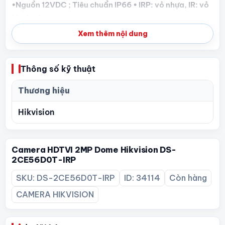
•Nguồn 12VDC ; Tiêu chuẩn IP66 • IRP: vỏ nhựa, IR: vỏ
kim loại
Xem thêm nội dung
Thông số kỹ thuật
Thương hiệu
Hikvision
Camera HDTVI 2MP Dome Hikvision DS-
2CE56D0T-IRP
SKU: DS-2CE56D0T-IRP
ID: 34114
Còn hàng
CAMERA HIKVISION