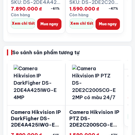
4MP
2MP có màu 24/7
SKU: DS-2DE4A425IWG-E
SKU: DS-2DE2C200SCG-E
7.890.000
₫
1.590.000
₫
-61%
-47%
Còn hàng
Còn hàng
Xem chi tiết
Xem chi tiết
Mua ngay
Mua ngay
So sánh sản phẩm tương tự
Ca
PT
2S
E/
1.
Còn
Camera Hikvision IP
Camera Hikvision IP
Xem
DarkFigher DS-
PTZ DS-
2DE4A425IWG-E
2DE2C200SCG-E
4MP
2MP có màu 24/7
-61%
-47%