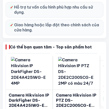
Hỗ trợ tư vấn cấu hình phù hợp nhu cầu sử
✓
dụng.
Giao hàng hoặc lắp đặt theo chính sách của
✓
cửa hàng.
Có thể bạn quan tâm - Top sản phẩm hot
Ca
PT
2S
E/
1.
Còn
Camera Hikvision IP
Camera Hikvision IP
Xem
DarkFigher DS-
PTZ DS-
2DE4A425IWG-E
2DE2C200SCG-E