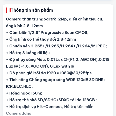
Thông tin sản phẩm
Camera thân trụ ngoài trời 2Mp, điều chỉnh tiêu cự,
ống kính 2.8-12mm
+ Cảm biến 1/2.8" Progressive Scan CMOS;
+ Ống kính có thể thay đổi 2.8~12mm
+ Chuẩn nén H.265+/H.265/H.264+/H.264/MJPEG;
+ Hỗ trợ 3 luồng dữ liệu
+ Độ nhạy sáng Màu: 0.01 Lux @ (F1.2, AGC ON),0.018
Lux @ (F1.6, AGC ON), 0 Lux with IR
+ Độ phân giải tối đa 1920 × 1080@30/25fps
+ Tính năng Chống ngược sáng WDR 120dB 3D DNR;
ICR;BLC;HLC.
+ Hồng ngoại 50m;
+ Hỗ trợ thẻ nhớ SD/SDHC/SDXC tối đa 128GB ;
+ Hỗ trợ dịch vụ Hik-Connect, Hỗ trợ tên miền
Cameraddns