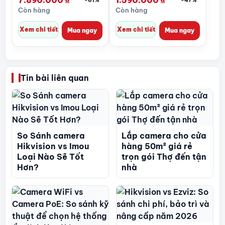
7.890.000
₫
1.590.000
₫
Còn hàng
Còn hàng
Xem chi tiết
Xem chi tiết
Mua ngay
Mua ngay
Tin bài liên quan
So Sánh camera
Lắp camera cho cửa
Hikvision vs Imou
hàng 50m² giá rẻ
Loại Nào Sẽ Tốt
trọn gói Thợ đến tận
Hơn?
nhà