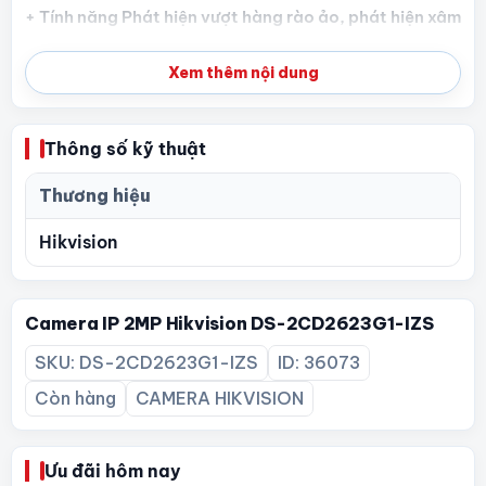
+ Tính năng Phát hiện vượt hàng rào ảo, phát hiện xâm
nhập. Phát hiện khuôn mặt
- S: Kết nối Audio/Alarm IO
Xem thêm nội dung
- Z: Thêm Motorized VF lens, zoom qua phần mềm.
- Tiêu chuẩn IP67,
Thông số kỹ thuật
- Nguồn: 12 VDC, POE.
Thương hiệu
Hikvision
Camera IP 2MP Hikvision DS-2CD2623G1-IZS
SKU: DS-2CD2623G1-IZS
ID: 36073
Còn hàng
CAMERA HIKVISION
Ưu đãi hôm nay