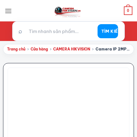
Bỏ
qua
0
nội
dung
⌕
TÌM KIẾM
Trang chủ
›
Cửa hàng
›
CAMERA HIKVISION
›
Camera IP 2MP Hikvision DS-2CD2623G1-IZS