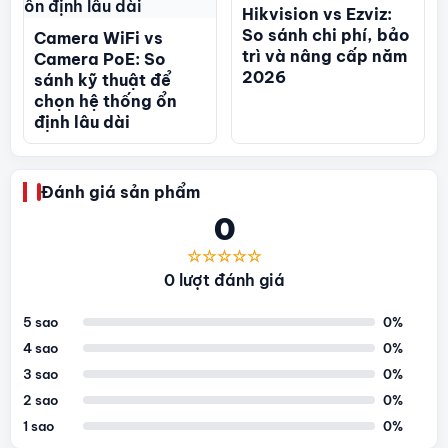
Hikvision vs Ezviz:
So sánh chi phí, bảo
Camera WiFi vs
trì và nâng cấp năm
Camera PoE: So
2026
sánh kỹ thuật để
chọn hệ thống ổn
định lâu dài
Đánh giá sản phẩm
0
☆☆☆☆☆
0 lượt đánh giá
5 sao
0%
4 sao
0%
3 sao
0%
2 sao
0%
1 sao
0%