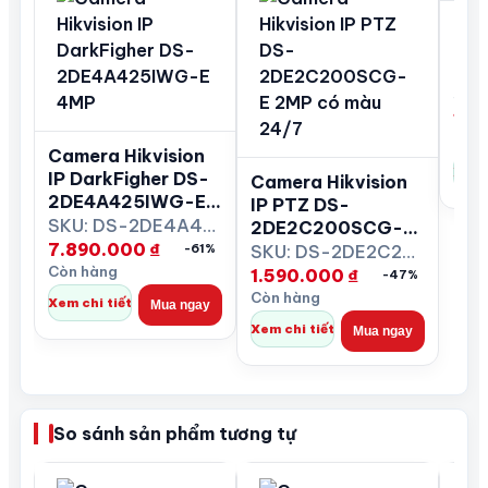
Cam
IP 
2S
E/1
1.6
Còn 
Camera Hikvision
Xem 
IP DarkFigher DS-
Camera Hikvision
2DE4A425IWG-E
IP PTZ DS-
4MP
SKU: DS-2DE4A425IWG-E
2DE2C200SCG-E
7.890.000
₫
2MP có màu 24/7
SKU: DS-2DE2C200SCG-E
-61%
Còn hàng
1.590.000
₫
-47%
Còn hàng
Xem chi tiết
Mua ngay
Xem chi tiết
Mua ngay
So sánh sản phẩm tương tự