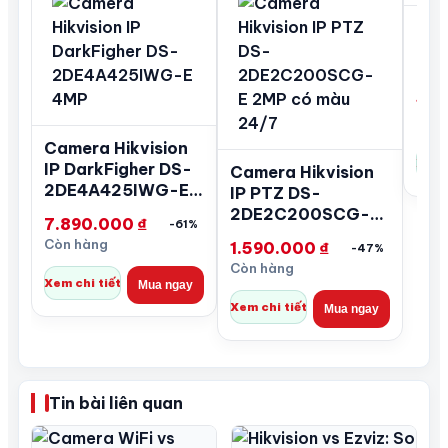
Cam
IP 
2S
E/1
1.6
Còn 
Camera Hikvision
Xem 
IP DarkFigher DS-
Camera Hikvision
2DE4A425IWG-E
IP PTZ DS-
4MP
2DE2C200SCG-E
7.890.000
₫
-61%
2MP có màu 24/7
Còn hàng
1.590.000
₫
-47%
Còn hàng
Xem chi tiết
Mua ngay
Xem chi tiết
Mua ngay
Tin bài liên quan