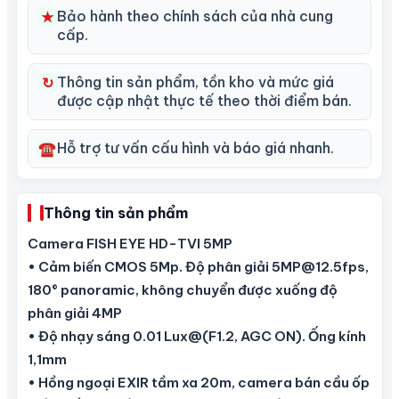
Bảo hành theo chính sách của nhà cung
★
cấp.
Thông tin sản phẩm, tồn kho và mức giá
↻
được cập nhật thực tế theo thời điểm bán.
Hỗ trợ tư vấn cấu hình và báo giá nhanh.
☎
Thông tin sản phẩm
Camera FISH EYE HD-TVI 5MP
• Cảm biến CMOS 5Mp. Độ phân giải 5MP@12.5fps,
180° panoramic, không chuyển được xuống độ
phân giải 4MP
• Độ nhạy sáng 0.01 Lux@(F1.2, AGC ON). Ống kính
1,1mm
• Hồng ngoại EXIR tầm xa 20m, camera bán cầu ốp