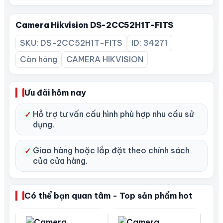
trợ Menu OSD (cài đặt thông số camera) điều
khiển từ xa.
Camera Hikvision DS-2CC52H1T-FITS
• Nguồn 12 VDC.
SKU: DS-2CC52H1T-FITS
ID: 34271
Còn hàng
CAMERA HIKVISION
Ưu đãi hôm nay
Hỗ trợ tư vấn cấu hình phù hợp nhu cầu sử
✓
dụng.
Giao hàng hoặc lắp đặt theo chính sách
✓
của cửa hàng.
Có thể bạn quan tâm - Top sản phẩm hot