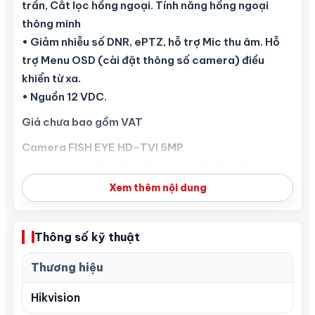
trần, Cắt lọc hồng ngoại. Tính năng hồng ngoại
thông minh
• Giảm nhiễu số DNR, ePTZ, hỗ trợ Mic thu âm. Hỗ
trợ Menu OSD (cài đặt thông số camera) điều
khiển từ xa.
• Nguồn 12 VDC.
Giá chưa bao gồm VAT
Camera FISH EYE HD-TVI 5MP
• Cảm biến CMOS 5Mp. Độ phân giải 5MP@12.5fps,
180° panoramic, không chuyển được xuống độ
Xem thêm nội dung
phân giải 4MP
• Độ nhạy sáng 0.01 Lux@(F1.2, AGC ON). Ống kính
Thông số kỹ thuật
1,1mm
• Hồng ngoại EXIR tầm xa 20m, camera bán cầu ốp
Thương hiệu
trần, Cắt lọc hồng ngoại. Tính năng hồng ngoại
thông minh
Hikvision
• Giảm nhiễu số DNR, ePTZ, hỗ trợ Mic thu âm. Hỗ