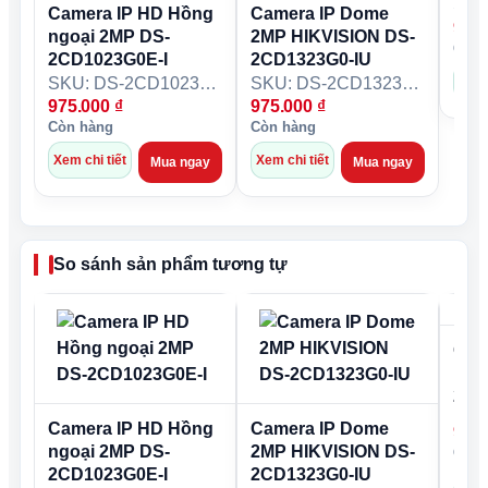
WWeather Proof|IP67
Camera IP HD Hồng
Camera IP Dome
975
ngoại 2MP DS-
2MP HIKVISION DS-
Còn 
2CD1023G0E-I
2CD1323G0-IU
SKU: DS-2CD1023G0E-I
SKU: DS-2CD1323G0-IU
Xem 
975.000
₫
975.000
₫
Còn hàng
Còn hàng
Xem chi tiết
Xem chi tiết
Mua ngay
Mua ngay
So sánh sản phẩm tương tự
Came
HIK
2CD
Camera IP HD Hồng
Camera IP Dome
975
ngoại 2MP DS-
2MP HIKVISION DS-
Còn 
2CD1023G0E-I
2CD1323G0-IU