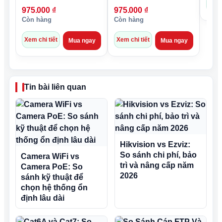
Xem 
975.000
₫
975.000
₫
Còn hàng
Còn hàng
Xem chi tiết
Xem chi tiết
Mua ngay
Mua ngay
Tin bài liên quan
Hikvision vs Ezviz:
So sánh chi phí, bảo
Camera WiFi vs
trì và nâng cấp năm
Camera PoE: So
2026
sánh kỹ thuật để
chọn hệ thống ổn
định lâu dài