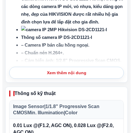
các dòng camera IP mới, vỏ nhựa, kiểu dáng gọn
nhẹ, đẹp của HIKVISION được rất nhiều hộ gia
đình chọn lựa để lắp đặt cho gia đình.
Thông số camera IP DS-2CD1121-I
–
Camera IP bán cầu hồng ngoại
.
– Chuẩn nén H.264+.
– Cảm biến ảnh: 1/2.8” Progressive Scan CMOS.
–
Độ phân giải cao:
2.0 Megapixel, 1920×1080
Xem thêm nội dung
Pixels cho hình ảnh HD siêu nét.
–
Ống kính:
2.8 mm/ 4mm/ 6mm fixed focal lens.
– Đèn led hồng ngoại tầm nhìn xa ban đêm lên
Thông số kỹ thuật
đến 30m.
Image Sensor|1/1.8" Progressive Scan
– Hỗ trợ Dual stream, Digital WDR (Wide
CMOSMin. Illumination|Color
Dynamic Range), 3D DNR (Digital Noise
Reduction).
0.01 Lux @(F1.2, AGC ON), 0.028 Lux @(F2.0,
– Miễn phí 1 host chính hãng trọn đời sản phẩm.
AGC ON)