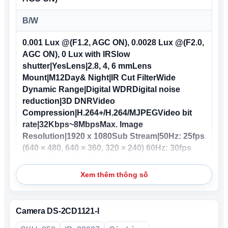
– Hỗ trợ chuẩn IP67.
B/W
– Mobile monitoring via Hik-Connect.
– Nguồn cấp 12V DC hoặc PoE.
0.001 Lux @(F1.2, AGC ON), 0.0028 Lux @(F2.0,
– Màu trắng.
AGC ON), 0 Lux with IRSlow
– Vỏ nhựa.
shutter|YesLens|2.8, 4, 6 mmLens
–
Xuất xứ:
Trung Quốc.
Mount|M12Day& Night|IR Cut FilterWide
–
Hãng sản xuất:
HIKVISION.
Dynamic Range|Digital WDRDigital noise
– Không bao gồm nguồn.
reduction|3D DNRVideo
Compression|H.264+/H.264/MJPEGVideo bit
rate|32Kbps~8MbpsMax. Image
Resolution|1920 x 1080Sub Stream|50Hz: 25fps
(640 × 480, 640 × 360, 320 × 240) 60Hz: 30fps
(640 × 480, 640 × 360, 320 × 240)Image
Enhancement|BLC, 3D DNRImage
Xem thêm thông số
Settings|Rotate Mode, Saturation, Brightness,
Contrast, Sharpness adjustable by client
software or web browserDay/Night Switch|Day,
Camera DS-2CD1121-I
Night, Auto, ScheduledAlarm Trigger|Motion