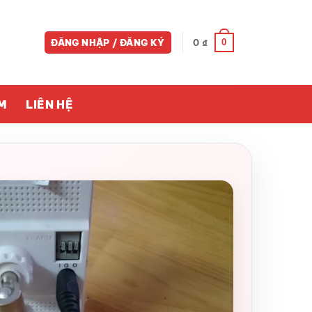
0
ĐĂNG NHẬP / ĐĂNG KÝ
0
₫
M
LIÊN HỆ