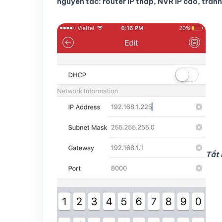
nguyên tắc: router IP thấp, NVR IP cao, trán
Tắt 