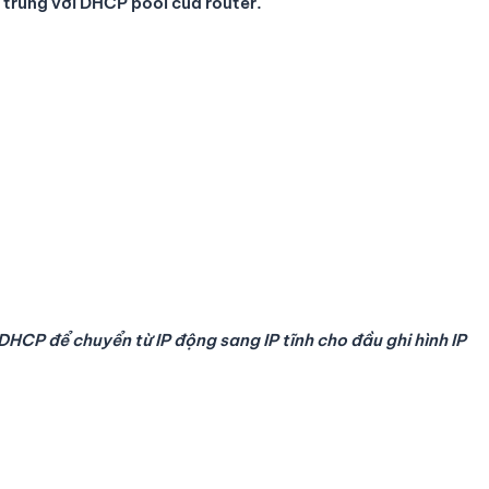
h trùng với DHCP pool của router.
DHCP để chuyển từ IP động sang IP tĩnh cho đầu ghi hình IP