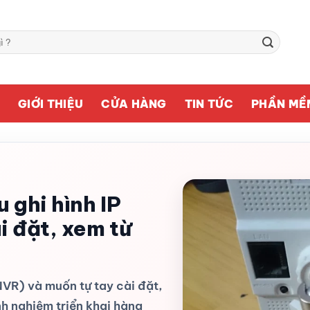
Ủ
GIỚI THIỆU
CỬA HÀNG
TIN TỨC
PHẦN MỀ
 ghi hình IP
i đặt, xem từ
NVR) và muốn tự tay cài đặt,
h nghiệm triển khai hàng