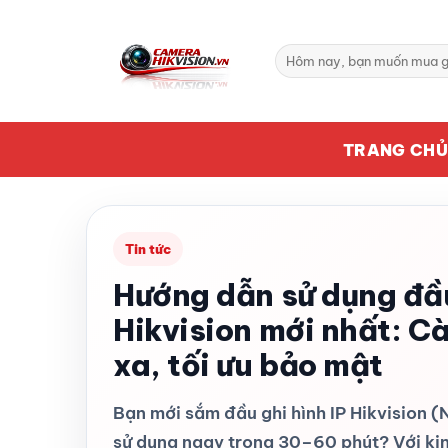
Bỏ
qua
Tìm
nội
kiếm:
dung
TRANG CH
Tin tức
Hướng dẫn sử dụng đầu
Hikvision mới nhất: Cà
xa, tối ưu bảo mật
Bạn mới sắm đầu ghi hình IP Hikvision (
sử dụng ngay trong 30–60 phút? Với kin