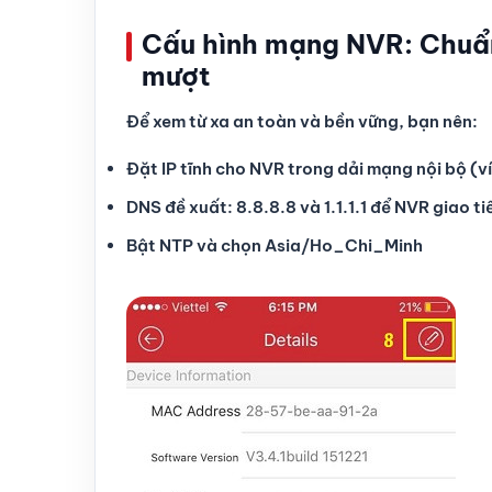
Cấu hình mạng NVR: Chuẩn
mượt
Để xem từ xa an toàn và bền vững, bạn nên:
Đặt IP tĩnh cho NVR trong dải mạng nội bộ (v
DNS đề xuất: 8.8.8.8 và 1.1.1.1 để NVR giao t
Bật NTP và chọn Asia/Ho_Chi_Minh