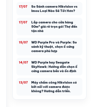
So Sánh camera Hikvision vs
17/07
Imou Loại Nào Sẽ Tốt Hơn?
Lắp camera cho cửa hàng
17/07
50m² giá rẻ trọn gói Thợ đến
tận nhà
WD Purple Pro và Purple: So
15/07
sánh kỹ thuật, chọn ổ cứng
camera phù hợp
WD Purple hay Seagate
14/07
SkyHawk: Hướng dẫn chọn ổ
cứng camera bền và ổn định
Máy chấm công Hikvision có
13/07
kết nối với camera được
không? Hướng dẫn triển.