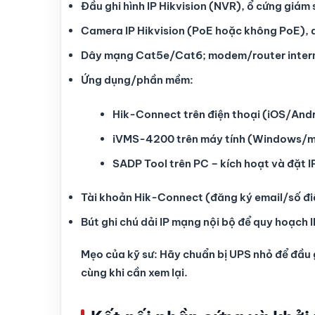
Đầu ghi hình IP Hikvision (NVR), ổ cứng giám
Camera IP Hikvision (PoE hoặc không PoE), 
Dây mạng Cat5e/Cat6; modem/router intern
Ứng dụng/phần mềm:
Hik-Connect trên điện thoại (iOS/Andr
iVMS-4200 trên máy tính (Windows/m
SADP Tool trên PC – kích hoạt và đặt 
Tài khoản Hik-Connect (đăng ký email/số đi
Bút ghi chú dải IP mạng nội bộ để quy hoạch I
Mẹo của kỹ sư: Hãy chuẩn bị UPS nhỏ để đầu g
cùng khi cần xem lại.