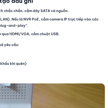
 tạo đầu ghi
vít chắc chắn, cắm dây SATA và nguồn.
LAN). Nếu là NVR PoE, cắm camera IP trực tiếp vào các
“plug-and-play”.
nh qua HDMI/VGA, cắm chuột USB.
sẽ yêu cầu:
khẩu khi quên)