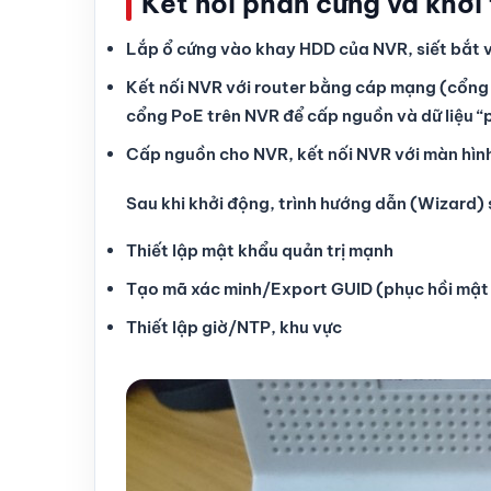
Kết nối phần cứng và khởi
Lắp ổ cứng vào khay HDD của NVR, siết bắt 
Kết nối NVR với router bằng cáp mạng (cổng 
cổng PoE trên NVR để cấp nguồn và dữ liệu 
Cấp nguồn cho NVR, kết nối NVR với màn hì
Sau khi khởi động, trình hướng dẫn (Wizard) 
Thiết lập mật khẩu quản trị mạnh
Tạo mã xác minh/Export GUID (phục hồi mật 
Thiết lập giờ/NTP, khu vực