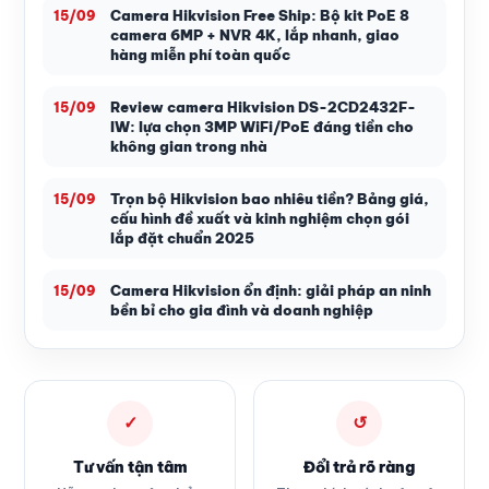
Camera Hikvision Free Ship: Bộ kit PoE 8
15/09
camera 6MP + NVR 4K, lắp nhanh, giao
hàng miễn phí toàn quốc
Review camera Hikvision DS-2CD2432F-
15/09
IW: lựa chọn 3MP WiFi/PoE đáng tiền cho
không gian trong nhà
Trọn bộ Hikvision bao nhiêu tiền? Bảng giá,
15/09
cấu hình đề xuất và kinh nghiệm chọn gói
lắp đặt chuẩn 2025
Camera Hikvision ổn định: giải pháp an ninh
15/09
bền bỉ cho gia đình và doanh nghiệp
✓
↺
Tư vấn tận tâm
Đổi trả rõ ràng