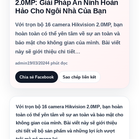
2.0MP: Giải Pháp An Ninh Hoàn
Hảo Cho Ngôi Nhà Của Bạn
Với trọn bộ 16 camera Hikvision 2.0MP, bạn
hoàn toàn có thể yên tâm về sự an toàn và
bảo mật cho không gian của mình. Bài viết
này sẽ giới thiệu chi tiết…
admin
19/03/2024
4 phút đọc
Chia sẻ Facebook
Sao chép liên kết
Với
trọn bộ 16 camera Hikvision 2.0MP
, bạn hoàn
toàn có thể yên tâm về sự an toàn và bảo mật cho
không gian của mình. Bài viết này sẽ giới thiệu
chi tiết về bộ sản phẩm và những lợi ích vượt
trội mà nó mang lại.