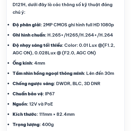
D121H, dưới đây là các thông số kỹ thuật đáng
chú ý:
Độ phân giải
: 2MP CMOS ghi hình full HD 1080p
Ghi hình chuẩn
: H.265+/H265/H.264+/H.264
Độ nhạy sáng tối thiểu
: Color: 0.01 Lux @(F1.2,
AGC ON), 0.028Lux @ (F2.0, AGC ON)
Ống kính
: 4mm
Tầm nhìn hồng ngoại thông minh
: Lên đến 30m
Chống ngược sáng
: DWDR, BLC, 3D DNR
Chuẩn bảo vệ
: IP67
Nguồn
: 12V và PoE
Kích thước
: 111mm × 82.4mm
Trọng lượng
: 400g