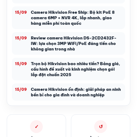
Camera Hikvision Free Ship: Bộ kit PoE 8
15/09
camera 6MP + NVR 4K, lắp nhanh, giao
hàng miễn phí toàn quốc
Review camera Hikvision DS-2CD2432F-
15/09
IW: lựa chọn 3MP WiFi/PoE đáng tiền cho
không gian trong nhà
Trọn bộ Hikvision bao nhiêu tiền? Bảng giá,
15/09
cấu hình đề xuất và kinh nghiệm chọn gói
lắp đặt chuẩn 2025
Camera Hikvision ổn định: giải pháp an ninh
15/09
bền bỉ cho gia đình và doanh nghiệp
✓
↺