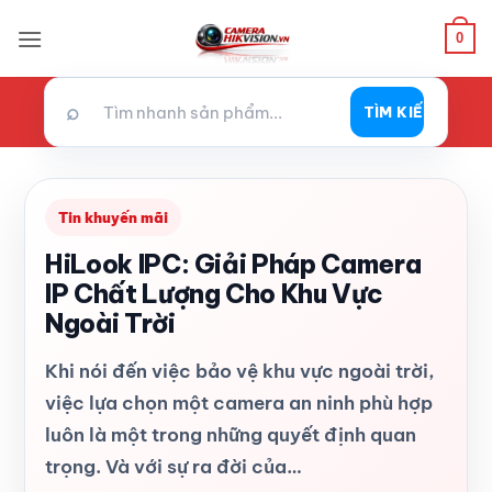
Bỏ
0
qua
nội
dung
⌕
TÌM KIẾM
Tin khuyến mãi
HiLook IPC: Giải Pháp Camera
IP Chất Lượng Cho Khu Vực
Ngoài Trời
Khi nói đến việc bảo vệ khu vực ngoài trời,
việc lựa chọn một camera an ninh phù hợp
luôn là một trong những quyết định quan
trọng. Và với sự ra đời của…