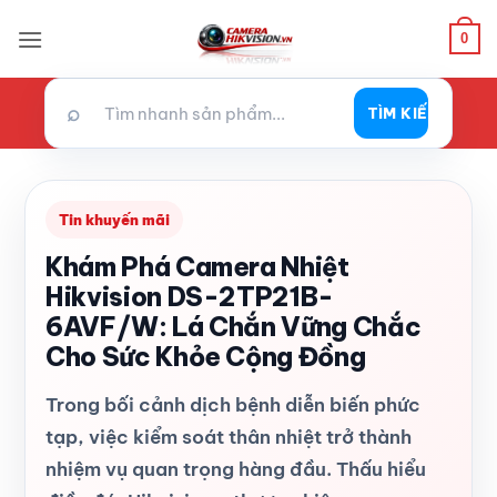
Bỏ
0
qua
nội
dung
⌕
TÌM KIẾM
Tin khuyến mãi
Khám Phá Camera Nhiệt
Hikvision DS-2TP21B-
6AVF/W: Lá Chắn Vững Chắc
Cho Sức Khỏe Cộng Đồng
Trong bối cảnh dịch bệnh diễn biến phức
tạp, việc kiểm soát thân nhiệt trở thành
nhiệm vụ quan trọng hàng đầu. Thấu hiểu