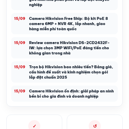
nghiệp
Camera Hikvision Free Ship: Bộ kit PoE 8
15/09
camera 6MP + NVR 4K, lắp nhanh, giao
hàng miễn phí toàn quốc
Review camera Hikvision DS-2CD2432F-
15/09
IW: lựa chọn 3MP WiFi/PoE đáng tiền cho
không gian trong nhà
Trọn bộ Hikvision bao nhiêu tiền? Bảng giá,
15/09
cấu hình đề xuất và kinh nghiệm chọn gói
lắp đặt chuẩn 2025
Camera Hikvision ổn định: giải pháp an ninh
15/09
bền bỉ cho gia đình và doanh nghiệp
✓
↺