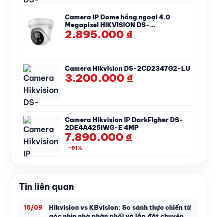
Camera IP Dome hồng ngoại 4.0
Megapixel HIKVISION DS-
2.895.000
₫
2CD2346G2-ISU/SL
Camera Hikvision DS-2CD2347G2-LU
3.200.000
₫
Camera Hikvision IP DarkFigher DS-
2DE4A425IWG-E 4MP
7.890.000
₫
-61%
Tin liên quan
Hikvision vs KBvision: So sánh thực chiến từ
15/09
góc nhìn nhà phân phối và lắp đặt chuyên