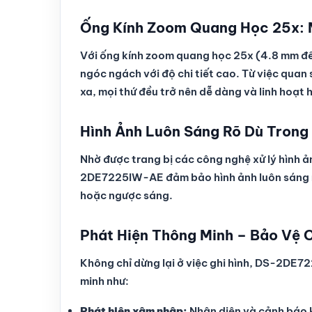
Ống Kính Zoom Quang Học 25x: 
Với ống kính zoom quang học 25x (4.8 mm 
ngóc ngách với độ chi tiết cao. Từ việc quan
xa, mọi thứ đều trở nên dễ dàng và linh hoạt 
Hình Ảnh Luôn Sáng Rõ Dù Trong
Nhờ được trang bị các công nghệ xử lý hình 
2DE7225IW-AE đảm bảo hình ảnh luôn sáng rõ
hoặc ngược sáng.
Phát Hiện Thông Minh – Bảo Vệ 
Không chỉ dừng lại ở việc ghi hình, DS-2DE7
minh như:
Phát hiện xâm nhập:
Nhận diện và cảnh báo k