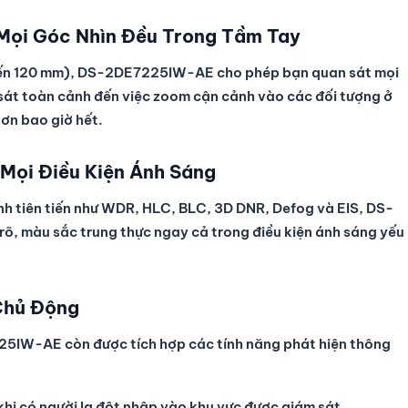
Mọi Góc Nhìn Đều Trong Tầm Tay
đến 120 mm), DS-2DE7225IW-AE cho phép bạn quan sát mọi
 sát toàn cảnh đến việc zoom cận cảnh vào các đối tượng ở
hơn bao giờ hết.
 Mọi Điều Kiện Ánh Sáng
ảnh tiên tiến như WDR, HLC, BLC, 3D DNR, Defog và EIS, DS-
, màu sắc trung thực ngay cả trong điều kiện ánh sáng yếu
Chủ Động
225IW-AE còn được tích hợp các tính năng phát hiện thông
hi có người lạ đột nhập vào khu vực được giám sát.