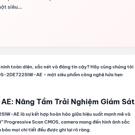
ột siêu…
ninh toàn diện, sắc nét và đáng tin cậy? Hãy cùng chúng tôi
DS-2DE7225IW-AE – một siêu phẩm công nghệ hứa hẹn
AE: Nâng Tầm Trải Nghiệm Giám Sát
IW-AE là sự kết hợp hoàn hảo giữa hiệu suất mạnh mẽ và
2.8″ Progressive Scan CMOS, camera mang đến hình ảnh sắc
ảo mọi chi tiết đều được ghi lại rõ ràng.