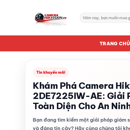
Bỏ
qua
Tìm
nội
kiếm:
dung
TRANG CH
Tin khuyến mãi
Khám Phá Camera Hik
2DE7225IW-AE: Giải 
Toàn Diện Cho An Ninh
Bạn đang tìm kiếm một giải pháp giám sá
và đáng tin cậy? Hãy cùng chúng tôi k