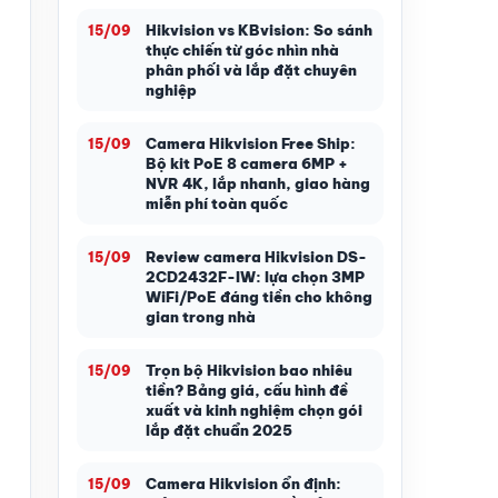
Hikvision vs KBvision: So sánh
15/09
thực chiến từ góc nhìn nhà
phân phối và lắp đặt chuyên
nghiệp
Camera Hikvision Free Ship:
15/09
Bộ kit PoE 8 camera 6MP +
NVR 4K, lắp nhanh, giao hàng
miễn phí toàn quốc
Review camera Hikvision DS-
15/09
2CD2432F-IW: lựa chọn 3MP
WiFi/PoE đáng tiền cho không
gian trong nhà
Trọn bộ Hikvision bao nhiêu
15/09
tiền? Bảng giá, cấu hình đề
xuất và kinh nghiệm chọn gói
lắp đặt chuẩn 2025
Camera Hikvision ổn định:
15/09