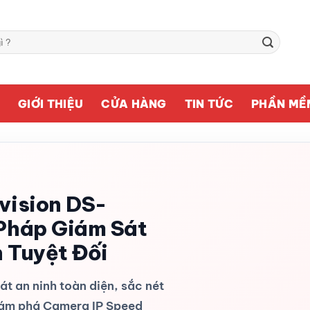
Ủ
GIỚI THIỆU
CỬA HÀNG
TIN TỨC
PHẦN MỀ
vision DS-
Pháp Giám Sát
 Tuyệt Đối
t an ninh toàn diện, sắc nét
hám phá Camera IP Speed