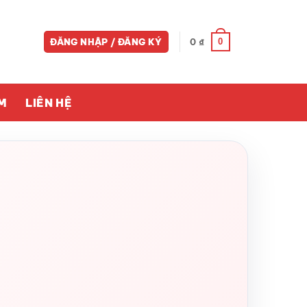
0
ĐĂNG NHẬP / ĐĂNG KÝ
0
₫
M
LIÊN HỆ