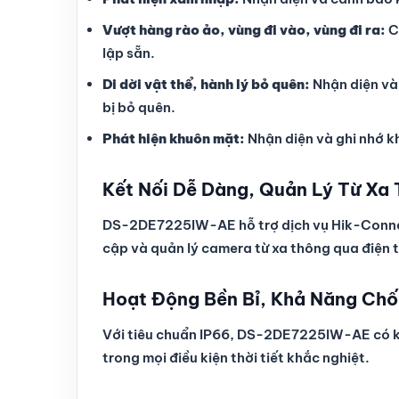
Vượt hàng rào ảo, vùng đi vào, vùng đi ra:
C
lập sẵn.
Di dời vật thể, hành lý bỏ quên:
Nhận diện và 
bị bỏ quên.
Phát hiện khuôn mặt:
Nhận diện và ghi nhớ kh
Kết Nối Dễ Dàng, Quản Lý Từ Xa 
DS-2DE7225IW-AE hỗ trợ dịch vụ Hik-Conne
cập và quản lý camera từ xa thông qua điện 
Hoạt Động Bền Bỉ, Khả Năng Chố
Với tiêu chuẩn IP66, DS-2DE7225IW-AE có kh
trong mọi điều kiện thời tiết khắc nghiệt.