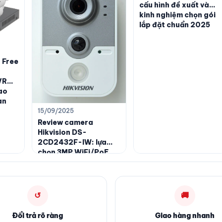
cấu hình đề xuất và
kinh nghiệm chọn gói
lắp đặt chuẩn 2025
 Free
VR
ao
àn
15/09/2025
Review camera
Hikvision DS-
2CD2432F-IW: lựa
chọn 3MP WiFi/PoE
đáng tiền cho không
gian trong nhà
↺
🚚
Đổi trả rõ ràng
Giao hàng nhanh