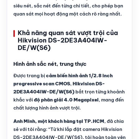
siêu nét, sắc nét đến từng chi tiết, cho phép bạn
quan sát mọi hoạt động một cách rõ ràng nhất.
Khả năng quan sát vượt trội của
Hikvision DS-2DE3A404IW-
DE/W(S6)
Hình ảnh sắc nét, trung thực
Được trang bị
cảm biến hình ảnh 1/2.8 inch
progressive scan CMOS
,
Hikvision DS-
2DE3A404IW-DE/W(S6)
bắt trọn từng khoảnh
khắc với
độ phân giải 4.0 Megapixel
, mang đến
chất lượng hình ảnh vượt trội.
Anh Minh, một khách hàng tại TP.HCM
, đã chia
sẻ với tôi rằng: “Từ khi lắp đặt camera Hikvision
DS-2DE3A404IW-DE/W(S6), tôi hoàn toàn yên