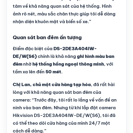
tâm về khả năng quan sát của hệ thống. Hình
ảnh rõ nét, màu sắc chân thực giúp tôi dễ dàng
nhận diện khuôn mặt và biển số xe.”
Quan sát ban đêm ấn tượng
Điểm đặc biệt của
DS-2DE3A404IW-
DE/W(S6)
chính là khả năng
ghi hình màu ban
đêm
nhờ
hệ thống hồng ngoại thông minh
, với
tầm xa lên đến
50 mét
.
Chị Lan, chủ một cửa hàng tạp hóa
, đã rất hài
lòng với khả năng quan sát ban đêm của
camera: “Trước đây, tôi rất lo lắng về vấn đề an
ninh vào ban đêm. Nhưng từ khi lắp đặt camera
Hikvision DS-2DE3A404IW-DE/W(S6), tôi đã
có thể theo dõi cửa hàng của mình 24/7 một
cách dễ dàng.”