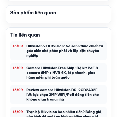
Sản phẩm liên quan
Tin liên quan
Hikvision vs KBvision: So sánh thực chiến từ
15/09
góc nhìn nhà phân phối và lắp đặt chuyên
nghiệp
Camera Hikvision Free Ship: Bộ kit PoE 8
15/09
camera 6MP + NVR 4K, lắp nhanh, giao
hàng miễn phí toàn quốc
Review camera Hikvision DS-2CD2432F-
15/09
IW: lựa chọn 3MP WiFi/PoE đáng tiền cho
không gian trong nhà
Trọn bộ Hikvision bao nhiêu tiền? Bảng giá,
15/09
cấu hình đề xuất và kinh nghiệm chọn gói