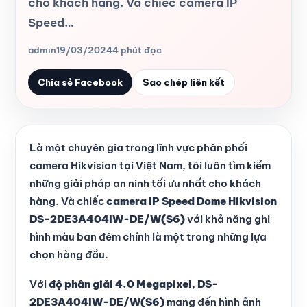
cho khách hàng. Và chiếc camera IP
Speed…
admin
19/03/2024
4 phút đọc
Chia sẻ Facebook
Sao chép liên kết
Là một chuyên gia trong lĩnh vực phân phối
camera Hikvision tại Việt Nam, tôi luôn tìm kiếm
những giải pháp an ninh tối ưu nhất cho khách
hàng. Và chiếc
camera IP Speed Dome Hikvision
DS-2DE3A404IW-DE/W(S6)
với khả năng ghi
hình màu ban đêm chính là một trong những lựa
chọn hàng đầu.
Với
độ phân giải 4.0 Megapixel
,
DS-
2DE3A404IW-DE/W(S6)
mang đến hình ảnh