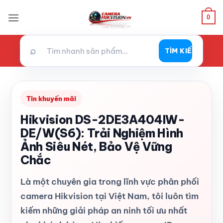
Bỏ
0
qua
nội
dung
⌕
TÌM KIẾM
Tin khuyến mãi
Hikvision DS-2DE3A404IW-
DE/W(S6): Trải Nghiệm Hình
Ảnh Siêu Nét, Bảo Vệ Vững
Chắc
Là một chuyên gia trong lĩnh vực phân phối
camera Hikvision tại Việt Nam, tôi luôn tìm
kiếm những giải pháp an ninh tối ưu nhất