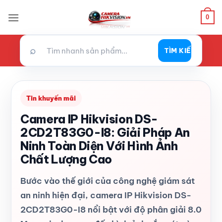
Bỏ
0
qua
nội
dung
⌕
TÌM KIẾM
Tin khuyến mãi
Camera IP Hikvision DS-
2CD2T83G0-I8: Giải Pháp An
Ninh Toàn Diện Với Hình Ảnh
Chất Lượng Cao
Bước vào thế giới của công nghệ giám sát
an ninh hiện đại, camera IP Hikvision DS-
2CD2T83G0-I8 nổi bật với độ phân giải 8.0