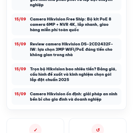
nghiệp
Camera Hikvision Free Ship: Bộ kit PoE 8
15/09
camera 6MP + NVR 4K, lắp nhanh, giao
hàng miễn phí toàn quốc
Review camera Hikvision DS-2CD2432F-
15/09
IW: lựa chọn 3MP WiFi/PoE đáng tiền cho
không gian trong nhà
Trọn bộ Hikvision bao nhiêu tiền? Bảng giá,
15/09
cấu hình đề xuất và kinh nghiệm chọn gói
lắp đặt chuẩn 2025
Camera Hikvision ổn định: giải pháp an ninh
15/09
bền bỉ cho gia đình và doanh nghiệp
✓
↺