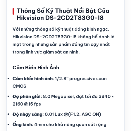
Thông Số Kỹ Thuật Nổi Bật Của
Hikvision DS-2CD2T83G0-I8
Với những thông số kỹ thuật đáng kinh ngạc,
Hikvision DS-2CD2T83G0-I8 không hổ danh là
một trong những sản phẩm đáng tin cậy nhất
trong lĩnh vực giám sát an ninh.
Cảm Biến Hình Ảnh
Cảm biến hình ảnh
: 1/2.8″ progressive scan
CMOS
Độ phân giải
: 8.0 Megapixel, đạt tối đa 3840 ×
2160 @15 fps
Độ nhạy sáng
: 0.01 Lux @(F1.2, AGC ON)
Ống kính
: 4mm cho khả năng quan sát rộng