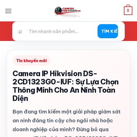
Bỏ
0
qua
nội
dung
⌕
TÌM KIẾM
Tin khuyến mãi
Camera IP Hikvision DS-
2CD1323G0-IUF: Sự Lựa Chọn
Thông Minh Cho An Ninh Toàn
Diện
Bạn đang tìm kiếm một giải pháp giám sát
an ninh đáng tin cậy cho ngôi nhà hoặc
doanh nghiệp của mình? Đừng bỏ qua