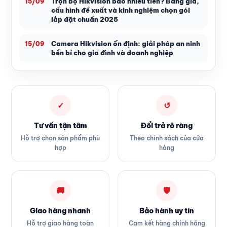
Trọn bộ Hikvision bao nhiêu tiền? Bảng giá,
15/09
cấu hình đề xuất và kinh nghiệm chọn gói
lắp đặt chuẩn 2025
Camera Hikvision ổn định: giải pháp an ninh
15/09
bền bỉ cho gia đình và doanh nghiệp
✓
↺
Tư vấn tận tâm
Đổi trả rõ ràng
Hỗ trợ chọn sản phẩm phù
Theo chính sách của cửa
hợp
hàng
🚚
🛡
Giao hàng nhanh
Bảo hành uy tín
Hỗ trợ giao hàng toàn
Cam kết hàng chính hãng