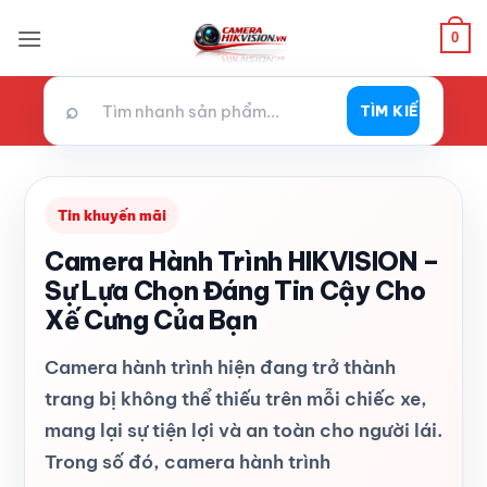
Bỏ
0
qua
nội
dung
⌕
TÌM KIẾM
Tin khuyến mãi
Camera Hành Trình HIKVISION –
Sự Lựa Chọn Đáng Tin Cậy Cho
Xế Cưng Của Bạn
Camera hành trình hiện đang trở thành
trang bị không thể thiếu trên mỗi chiếc xe,
mang lại sự tiện lợi và an toàn cho người lái.
Trong số đó, camera hành trình