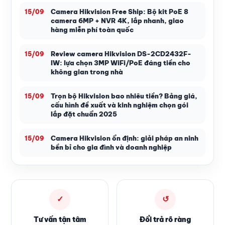
Camera Hikvision Free Ship: Bộ kit PoE 8
15/09
camera 6MP + NVR 4K, lắp nhanh, giao
hàng miễn phí toàn quốc
Review camera Hikvision DS-2CD2432F-
15/09
IW: lựa chọn 3MP WiFi/PoE đáng tiền cho
không gian trong nhà
Trọn bộ Hikvision bao nhiêu tiền? Bảng giá,
15/09
cấu hình đề xuất và kinh nghiệm chọn gói
lắp đặt chuẩn 2025
Camera Hikvision ổn định: giải pháp an ninh
15/09
bền bỉ cho gia đình và doanh nghiệp
✓
↺
Tư vấn tận tâm
Đổi trả rõ ràng