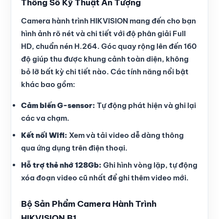
Thông Số Kỹ Thuật Ấn Tượng
Camera hành trình HIKVISION mang đến cho bạn
hình ảnh rõ nét và chi tiết với độ phân giải Full
HD, chuẩn nén H.264. Góc quay rộng lên đến 160
độ giúp thu được khung cảnh toàn diện, không
bỏ lỡ bất kỳ chi tiết nào. Các tính năng nổi bật
khác bao gồm:
Cảm biến G-sensor:
Tự động phát hiện và ghi lại
các va chạm.
Kết nối Wifi:
Xem và tải video dễ dàng thông
qua ứng dụng trên điện thoại.
Hỗ trợ thẻ nhớ 128Gb:
Ghi hình vòng lặp, tự động
xóa đoạn video cũ nhất để ghi thêm video mới.
Bộ Sản Phẩm Camera Hành Trình
HIKVISION B1