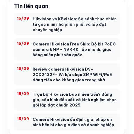
Tin liên quan
15/09
Hikvision vs KBvision: So sánh thực chiến
từ góc nhìn nhà phân phối và lắp đặt
chuyên nghiệp
15/09
Camera Hikvision Free Ship: Bộ kit PoE 8
camera 6MP + NVR 4K, lắp nhanh, giao
hàng miễn phí toàn quốc
15/09
Review camera Hikvision DS-
2CD2432F-IW: lựa chọn 3MP WiFi/PoE
đáng tiền cho không gian trong nhà
15/09
Trọn bộ Hikvision bao nhiêu tiền? Bảng
giá, cấu hình đề xuất và kinh nghiệm chọn
gói lắp đặt chuẩn 2025
15/09
Camera Hikvision ổn định: giải pháp an
ninh bền bỉ cho gia đình và doanh nghiệp