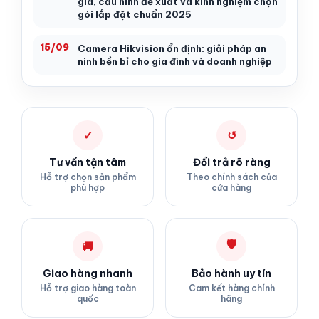
giá, cấu hình đề xuất và kinh nghiệm chọn
gói lắp đặt chuẩn 2025
15/09
Camera Hikvision ổn định: giải pháp an
ninh bền bỉ cho gia đình và doanh nghiệp
✓
↺
Tư vấn tận tâm
Đổi trả rõ ràng
Hỗ trợ chọn sản phẩm
Theo chính sách của
phù hợp
cửa hàng
🛡
🚚
Giao hàng nhanh
Bảo hành uy tín
Hỗ trợ giao hàng toàn
Cam kết hàng chính
quốc
hãng