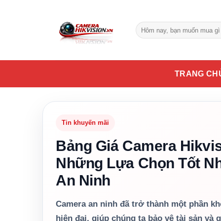
Bỏ
qua
Tìm
nội
kiếm:
dung
TRANG CH
Tin khuyến mãi
Bảng Giá Camera Hikvis
Những Lựa Chọn Tốt Nh
An Ninh
Camera an ninh đã trở thành một phần kh
hiện đại, giúp chúng ta bảo vệ tài sản và g