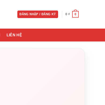
0
ĐĂNG NHẬP / ĐĂNG KÝ
0
₫
M
LIÊN HỆ