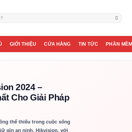
Ủ
GIỚI THIỆU
CỬA HÀNG
TIN TỨC
PHẦN MỀ
ion 2024 –
ất Cho Giải Pháp
ông thể thiếu trong cuộc sống
iữ gìn an ninh. Hikvision, với