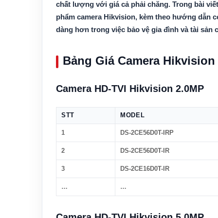
chất lượng với giá cả phải chăng. Trong bài viế
phẩm camera Hikvision, kèm theo hướng dẫn cơ
dàng hơn trong việc bảo vệ gia đình và tài sản 
Bảng Giá Camera Hikvision
Camera HD-TVI Hikvision 2.0MP
STT
MODEL
1
DS-2CE56D0T-IRP
2
DS-2CE56D0T-IR
3
DS-2CE16D0T-IR
…
…
Camera HD-TVI Hikvision 5.0MP