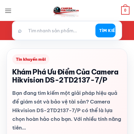
Bỏ
0
qua
nội
dung
⌕
TÌM KIẾM
Tin khuyến mãi
Khám Phá Ưu Điểm Của Camera
Hikvision DS-2TD2137-7/P
Bạn đang tìm kiếm một giải pháp hiệu quả
để giám sát và bảo vệ tài sản? Camera
Hikvision DS-2TD2137-7/P có thể là lựa
chọn hoàn hảo cho bạn. Với nhiều tính năng
tiên…