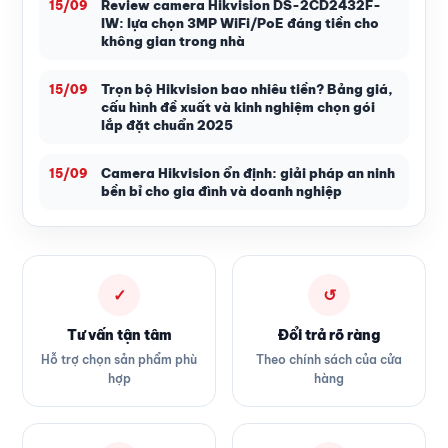
Review camera Hikvision DS-2CD2432F-
15/09
IW: lựa chọn 3MP WiFi/PoE đáng tiền cho
không gian trong nhà
Trọn bộ Hikvision bao nhiêu tiền? Bảng giá,
15/09
cấu hình đề xuất và kinh nghiệm chọn gói
lắp đặt chuẩn 2025
Camera Hikvision ổn định: giải pháp an ninh
15/09
bền bỉ cho gia đình và doanh nghiệp
✓
↺
Tư vấn tận tâm
Đổi trả rõ ràng
Hỗ trợ chọn sản phẩm phù
Theo chính sách của cửa
hợp
hàng