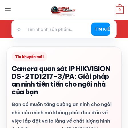
Bỏ
0
qua
nội
dung
⌕
TÌM KIẾM
Tin khuyến mãi
Camera quan sát IP HIKVISION
DS-2TD1217-3/PA: Giải pháp
an ninh tiên tiến cho ngôi nhà
của bạn
Bạn có muốn tăng cường an ninh cho ngôi
nhà của mình mà không phải đau đầu về
việc lắp đặt và lo lắng về chất lượng hình