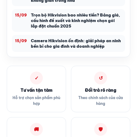
không gian trong nhà
Trọn bộ Hikvision bao nhiêu tiền? Bảng giá,
15/09
cấu hình đề xuất và kinh nghiệm chọn gói
lắp đặt chuẩn 2025
Camera Hikvision ổn định: giải pháp an ninh
15/09
bền bỉ cho gia đình và doanh nghiệp
✓
↺
Tư vấn tận tâm
Đổi trả rõ ràng
Hỗ trợ chọn sản phẩm phù
Theo chính sách của cửa
hợp
hàng
🚚
🛡