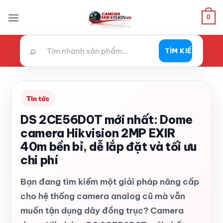
Bỏ
0
qua
nội
dung
⌕
TÌM KIẾM
Tin tức
DS 2CE56D0T mới nhất: Dome
camera Hikvision 2MP EXIR
40m bền bỉ, dễ lắp đặt và tối ưu
chi phí
Bạn đang tìm kiếm một giải pháp nâng cấp
cho hệ thống camera analog cũ mà vẫn
muốn tận dụng dây đồng trục? Camera