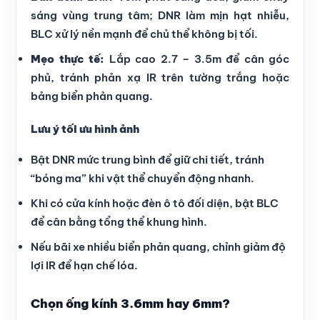
sáng vùng trung tâm; DNR làm mịn hạt nhiễu,
BLC xử lý nền mạnh để chủ thể không bị tối.
Mẹo thực tế:
Lắp cao 2.7 – 3.5m để cân góc
phủ, tránh phản xạ IR trên tường trắng hoặc
bảng biển phản quang.
Lưu ý tối ưu hình ảnh
Bật DNR mức trung bình để giữ chi tiết, tránh
“bóng ma” khi vật thể chuyển động nhanh.
Khi có cửa kính hoặc đèn ô tô đối diện, bật BLC
để cân bằng tổng thể khung hình.
Nếu bãi xe nhiều biển phản quang, chỉnh giảm độ
lợi IR để hạn chế lóa.
Chọn ống kính 3.6mm hay 6mm?