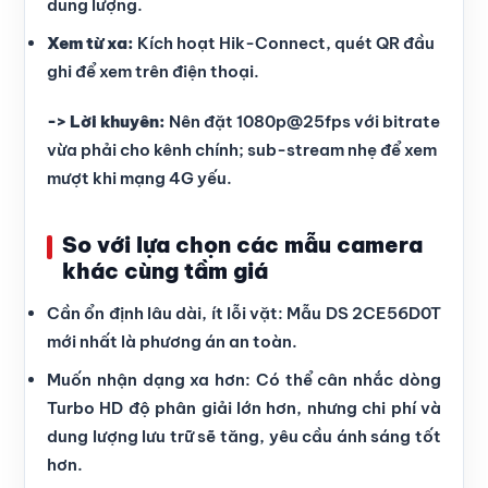
dung lượng.
Xem từ xa:
Kích hoạt Hik-Connect, quét QR đầu
ghi để xem trên điện thoại.
-> Lời khuyên:
Nên đặt 1080p@25fps với bitrate
vừa phải cho kênh chính; sub-stream nhẹ để xem
mượt khi mạng 4G yếu.
So với lựa chọn các mẫu camera
khác cùng tầm giá
Cần ổn định lâu dài, ít lỗi vặt: Mẫu DS 2CE56D0T
mới nhất là phương án an toàn.
Muốn nhận dạng xa hơn: Có thể cân nhắc dòng
Turbo HD độ phân giải lớn hơn, nhưng chi phí và
dung lượng lưu trữ sẽ tăng, yêu cầu ánh sáng tốt
hơn.