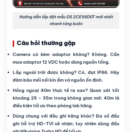
Hướng dẫn lắp đặt mẫu DS 2CE56D0T mới nhất
nhanh từng bước
Câu hỏi thường gặp
Camera có kèm adaptor không? Không. Cần
mua adaptor 12 VDC hoặc dùng nguồn tổng.
Lắp ngoài trời được không? Có, đạt IP66. Hãy
đảm bảo mối nối kín ẩm và nguồn ổn định.
Hồng ngoại 40m thực tế ra sao? Quan sát tốt
khoảng 25 – 35m trong không gian mở; 40m là
điều kiện tối ưu theo phòng lab hãng.
Dùng chung với đầu ghi hãng khác? Đa số đầu
ghi hỗ trợ HD-TVI sẽ nhận; tuy nhiên dùng đầu
ghi Hikvision Turbo HD để tối ưu.