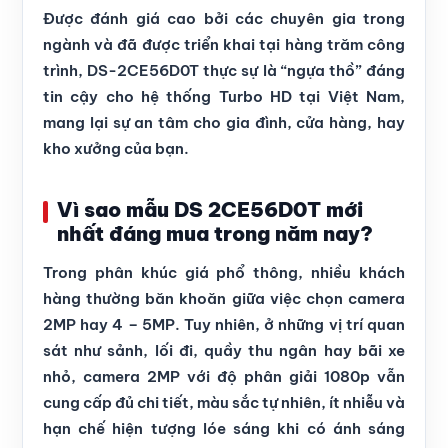
Được đánh giá cao bởi các chuyên gia trong
ngành và đã được triển khai tại hàng trăm công
trình, DS-2CE56D0T thực sự là “ngựa thồ” đáng
tin cậy cho hệ thống Turbo HD tại Việt Nam,
mang lại sự an tâm cho gia đình, cửa hàng, hay
kho xưởng của bạn.
Vì sao mẫu DS 2CE56D0T mới
nhất đáng mua trong năm nay?
Trong phân khúc giá phổ thông, nhiều khách
hàng thường băn khoăn giữa việc chọn camera
2MP hay 4 – 5MP. Tuy nhiên, ở những vị trí quan
sát như sảnh, lối đi, quầy thu ngân hay bãi xe
nhỏ, camera 2MP với độ phân giải 1080p vẫn
cung cấp đủ chi tiết, màu sắc tự nhiên, ít nhiễu và
hạn chế hiện tượng lóe sáng khi có ánh sáng