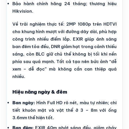
Bảo hành chính hãng 24 tháng; thương hiệu
Hikvision.
Về trải nghiệm thực tế: 2MP 1080p trên HDTVI
cho khung hình mượt với đường dây dài, phù hợp
công trình nhiều điểm lắp. EXIR giúp ánh sáng
ban đêm tỏa đều, DNR giảm hạt trong cảnh thiếu
sáng, còn BLC giữ chủ thể không bị tối khi nền
phía sau quá mạnh. Tất cả tạo nên bức ảnh “dễ
xem – dễ đọc” mà không cần can thiệp quá
nhiều.
Hiệu năng ngày & đêm
Ban ngày:
Hình Full HD rõ nét, màu tự nhiên; chi
tiết khuôn mặt và vật thể ở 3 – 8m với ống
3.6mm thể hiện tốt.
Ban đêm:
EXIR 40m phát sáng đều, giảm cháy