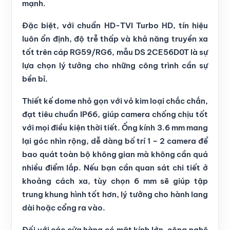
mạnh.
Đặc biệt, với chuẩn HD-TVI Turbo HD, tín hiệu
luôn ổn định, độ trễ thấp và khả năng truyền xa
tốt trên cáp RG59/RG6, mẫu DS 2CE56D0T là sự
lựa chọn lý tưởng cho những công trình cần sự
bền bỉ.
Thiết kế dome nhỏ gọn với vỏ kim loại chắc chắn,
đạt tiêu chuẩn IP66, giúp camera chống chịu tốt
với mọi điều kiện thời tiết. Ống kính 3.6 mm mang
lại góc nhìn rộng, dễ dàng bố trí 1 – 2 camera để
bao quát toàn bộ không gian mà không cần quá
nhiều điểm lắp. Nếu bạn cần quan sát chi tiết ở
khoảng cách xa, tùy chọn 6 mm sẽ giúp tập
trung khung hình tốt hơn, lý tưởng cho hành lang
dài hoặc cổng ra vào.
Đối với các cửa hàng có mặt kính lớn, công nghệ