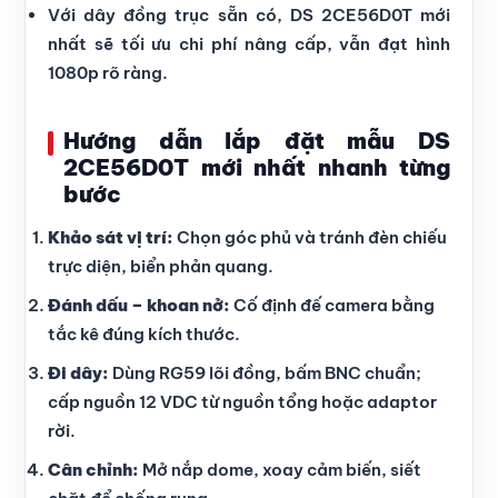
Với dây đồng trục sẵn có, DS 2CE56D0T mới
nhất sẽ tối ưu chi phí nâng cấp, vẫn đạt hình
1080p rõ ràng.
Hướng dẫn lắp đặt mẫu DS
2CE56D0T mới nhất nhanh từng
bước
Khảo sát vị trí:
Chọn góc phủ và tránh đèn chiếu
trực diện, biển phản quang.
Đánh dấu – khoan nở:
Cố định đế camera bằng
tắc kê đúng kích thước.
Đi dây:
Dùng RG59 lõi đồng, bấm BNC chuẩn;
cấp nguồn 12 VDC từ nguồn tổng hoặc adaptor
rời.
Cân chỉnh:
Mở nắp dome, xoay cảm biến, siết