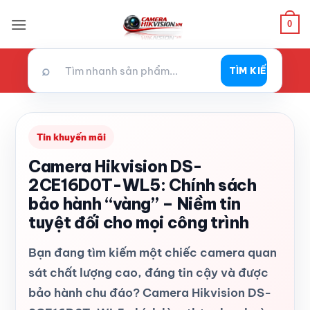
Bỏ
0
qua
nội
dung
⌕
TÌM KIẾM
Tin khuyến mãi
Camera Hikvision DS-
2CE16D0T-WL5: Chính sách
bảo hành “vàng” – Niềm tin
tuyệt đối cho mọi công trình
Bạn đang tìm kiếm một chiếc camera quan
sát chất lượng cao, đáng tin cậy và được
bảo hành chu đáo? Camera Hikvision DS-