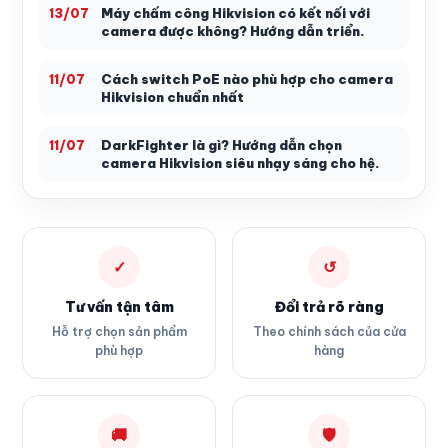
Máy chấm công Hikvision có kết nối với
13/07
camera được không? Hướng dẫn triển.
Cách switch PoE nào phù hợp cho camera
11/07
Hikvision chuẩn nhất
DarkFighter là gì? Hướng dẫn chọn
11/07
camera Hikvision siêu nhạy sáng cho hệ.
✓
↺
Tư vấn tận tâm
Đổi trả rõ ràng
Hỗ trợ chọn sản phẩm
Theo chính sách của cửa
phù hợp
hàng
🚚
🛡