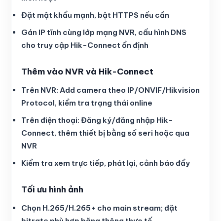
Đặt mật khẩu mạnh, bật HTTPS nếu cần
Gán IP tĩnh cùng lớp mạng NVR, cấu hình DNS
cho truy cập Hik-Connect ổn định
Thêm vào NVR và Hik-Connect
Trên NVR: Add camera theo IP/ONVIF/Hikvision
Protocol, kiểm tra trạng thái online
Trên điện thoại: Đăng ký/đăng nhập Hik-
Connect, thêm thiết bị bằng số seri hoặc qua
NVR
Kiểm tra xem trực tiếp, phát lại, cảnh báo đẩy
Tối ưu hình ảnh
Chọn H.265/H.265+ cho main stream; đặt
bitrate phù hợp băng thông thực tế