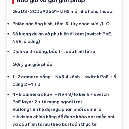
Báo giá và gói giải pháp
Giá DS-2CD5A26G1-IZHS mới nhất phụ thuộc:
Phiên bản ống kính, tầm IR, tùy chọn sưởi/I-O
Số lượng dự án và phụ kiện đi kèm (switch PoE,
NVR, ổ cứng)
Dịch vụ thi công, bảo trì, cấu hình từ xa
Gợi ý gói giải pháp:
1–2 camera cổng + NVR 4 kênh + switch PoE + ổ
cứng 2–4 TB
4–8 camera chu vi + NVR 8/16 kênh + switch
PoE layer 2 + tủ mạng ngoài trời
Vui lòng liên hệ đội ngũ phân phối camera
Hikvision chính hãng để được khảo sát miễn phí
và cấu hình tối ưu theo bài toán thực tế.