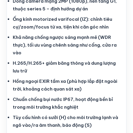
Dòng camera mạng 2MP (1080p), nền tảng G1,
thuộc series 5 – định hướng dự án
Ống kính motorized varifocal (IZ): chỉnh tiêu
cự/zoom/focus từ xa, tiện khi căn góc nhìn
Khả năng chống ngược sáng mạnh mẽ (WDR
thực), tối ưu vùng chênh sáng như cổng, cửa ra
vào
H.265/H.265+ giảm băng thông và dung lượng
lưu trữ
Hồng ngoại EXIR tầm xa (phù hợp lắp đặt ngoài
trời, khoảng cách quan sát xa)
Chuẩn chống bụi nước IP67, hoạt động bền bỉ
trong môi trường khắc nghiệt
Tùy cấu hình có sưởi (H) cho môi trường lạnh và
ngõ vào/ra âm thanh, báo động (S)