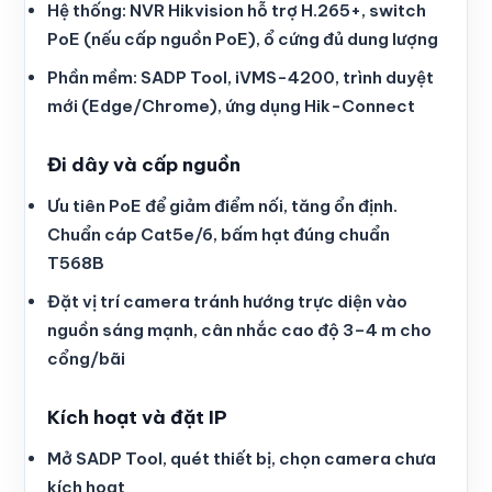
Hệ thống: NVR Hikvision hỗ trợ H.265+, switch
PoE (nếu cấp nguồn PoE), ổ cứng đủ dung lượng
Phần mềm: SADP Tool, iVMS-4200, trình duyệt
mới (Edge/Chrome), ứng dụng Hik-Connect
Đi dây và cấp nguồn
Ưu tiên PoE để giảm điểm nối, tăng ổn định.
Chuẩn cáp Cat5e/6, bấm hạt đúng chuẩn
T568B
Đặt vị trí camera tránh hướng trực diện vào
nguồn sáng mạnh, cân nhắc cao độ 3–4 m cho
cổng/bãi
Kích hoạt và đặt IP
Mở SADP Tool, quét thiết bị, chọn camera chưa
kích hoạt