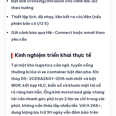
Bật line crossing/intrusion cho vành đai, lọc
theo hướng
Thiết lập lịch, độ nhạy, liên kết ra còi/đèn (nếu
phiên bản có I/O S)
Gửi cảnh báo qua Hik-Connect hoặc email theo
yêu cầu
Kinh nghiệm triển khai thực tế
Tại một kho logistics cửa ngõ, tuyến cổng
thường bị lóa vì xe container bật đèn pha. Khi
thay DS-2CD5A26G1-IZHS mới nhất và bật
WDR, kết hợp HLC, biển số và khuôn mặt tài xế
rõ ràng hơn hẳn. Ống kính motorized giúp chúng
tôi căn nhanh góc phủ trọn 2 làn xe chỉ trong vài
phút, không cần tháo lắp nhiều lần. Với H.265+,
dung lượng lưu trữ 30 ngày vẫn đảm bảo trên