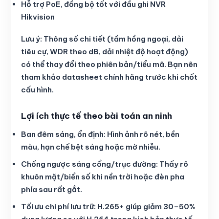
Hỗ trợ PoE, đồng bộ tốt với đầu ghi NVR
Hikvision
Lưu ý: Thông số chi tiết (tầm hồng ngoại, dải
tiêu cự, WDR theo dB, dải nhiệt độ hoạt động)
có thể thay đổi theo phiên bản/tiểu mã. Bạn nên
tham khảo datasheet chính hãng trước khi chốt
cấu hình.
Lợi ích thực tế theo bài toán an ninh
Ban đêm sáng, ổn định: Hình ảnh rõ nét, bền
màu, hạn chế bệt sáng hoặc mờ nhiễu.
Chống ngược sáng cổng/trục đường: Thấy rõ
khuôn mặt/biển số khi nền trời hoặc đèn pha
phía sau rất gắt.
Tối ưu chi phí lưu trữ: H.265+ giúp giảm 30–50%