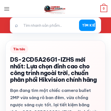
Bỏ
0
qua
nội
dung
⌕
TÌM KIẾM
Tin tức
DS-2CD5A26G1-IZHS mới
nhất: Lựa chọn đỉnh cao cho
công trình ngoài trời, chuẩn
phân phối Hikvision chính hãng
Bạn đang tìm một chiếc camera bullet
2MP vừa sáng rõ ban đêm, vừa chống
ngược sáng cực tốt, lại tiết kiệm băng