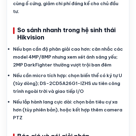
cùng ổ cứng, giảm chi phí đáng kể cho chủ đầu
tư.
So sánh nhanh trong hệ sinh thái
Hikvision
Nếu bạn cần độ phân giải cao hơn: cân nhắc các
model 4MP/8MP nhưng xem xét ánh sáng yếu;
2MP DarkFighter thường vượt trội ban đêm
Nếu cần micro tích hợp: chọn biến thể có ký tự U
(tùy dòng); DS-2CD5A26G1-IZHS ưu tiên công
trình ngoài trời và giao tiếp I/O
Nếu lắp hành lang cực dài: chọn bản tiêu cự xa
hơn (tùy phiên bản), hoặc kết hợp thêm camera
PTZ