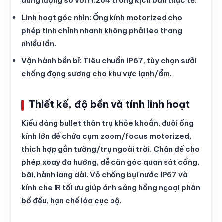
dung lượng so với H.264 trong kịch bản thực tế.
Linh hoạt góc nhìn: Ống kính motorized cho
phép tinh chỉnh nhanh không phải leo thang
nhiều lần.
Vận hành bền bỉ: Tiêu chuẩn IP67, tùy chọn sưởi
chống đọng sương cho khu vực lạnh/ẩm.
Thiết kế, độ bền và tính linh hoạt
Kiểu dáng bullet thân trụ khỏe khoắn, đuôi ống
kính lớn để chứa cụm zoom/focus motorized,
thích hợp gắn tường/trụ ngoài trời. Chân đế cho
phép xoay đa hướng, dễ căn góc quan sát cổng,
bãi, hành lang dài. Vỏ chống bụi nước IP67 và
kính che IR tối ưu giúp ánh sáng hồng ngoại phân
bố đều, hạn chế lóa cục bộ.