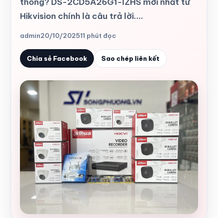
thông? DS-2CD5A26G1-IZHS mới nhất từ
Hikvision chính là câu trả lời.…
admin
20/10/2025
11 phút đọc
Chia sẻ Facebook
Sao chép liên kết