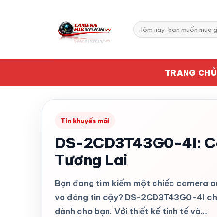
Bỏ
qua
Tìm
nội
kiếm:
dung
TRANG CHỦ
Tin khuyến mãi
DS-2CD3T43G0-4I: C
Tương Lai
Bạn đang tìm kiếm một chiếc camera an 
và đáng tin cậy? DS-2CD3T43G0-4I chín
dành cho bạn. Với thiết kế tinh tế và…