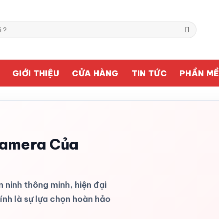
GIỚI THIỆU
CỬA HÀNG
TIN TỨC
PHẦN M
amera Của
ninh thông minh, hiện đại
h là sự lựa chọn hoàn hảo