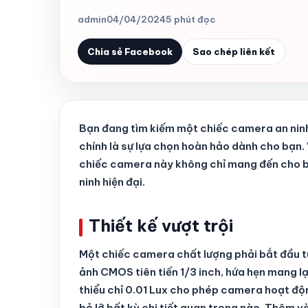
admin
04/04/2024
5 phút đọc
Chia sẻ Facebook
Sao chép liên kết
Bạn đang tìm kiếm một chiếc camera an nin
chính là sự lựa chọn hoàn hảo dành cho bạn. V
chiếc camera này không chỉ mang đến cho b
ninh hiện đại.
Thiết kế vượt trội
Một chiếc camera chất lượng phải bắt đầu 
ảnh CMOS tiên tiến 1/3 inch, hứa hẹn mang lại
thiểu chỉ 0.01 Lux cho phép camera hoạt độ
bỏ lỡ bất kỳ chi tiết quan trọng nào. Thêm v