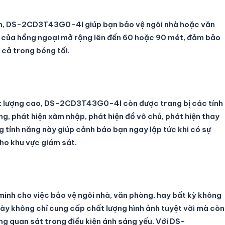
iến, DS-2CD3T43G0-4I giúp bạn bảo vệ ngôi nhà hoặc văn
 của hồng ngoại mở rộng lên đến 60 hoặc 90 mét, đảm bảo
 cả trong bóng tối.
ất lượng cao, DS-2CD3T43G0-4I còn được trang bị các tính
g, phát hiện xâm nhập, phát hiện đồ vô chủ, phát hiện thay
 tính năng này giúp cảnh báo bạn ngay lập tức khi có sự
cho khu vực giám sát.
nh cho việc bảo vệ ngôi nhà, văn phòng, hay bất kỳ không
y không chỉ cung cấp chất lượng hình ảnh tuyệt vời mà còn
ng quan sát trong điều kiện ánh sáng yếu. Với DS-