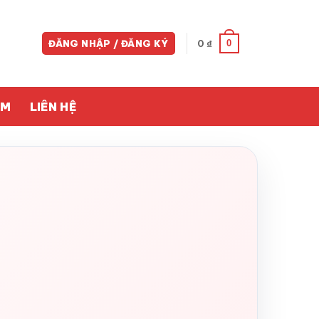
0
ĐĂNG NHẬP / ĐĂNG KÝ
0
₫
ỀM
LIÊN HỆ