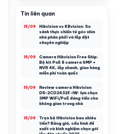
Tin liên quan
Hikvision vs KBvision: So
15/09
sánh thực chiến từ góc nhìn
nhà phân phối và lắp đặt
chuyên nghiệp
Camera Hikvision Free Ship:
15/09
Bộ kit PoE 8 camera 6MP +
NVR 4K, lắp nhanh, giao hàng
miễn phí toàn quốc
Review camera Hikvision
15/09
DS-2CD2432F-IW: lựa chọn
3MP WiFi/PoE đáng tiền cho
không gian trong nhà
Trọn bộ Hikvision bao nhiêu
15/09
tiền? Bảng giá, cấu hình đề
xuất và kinh nghiệm chọn gói