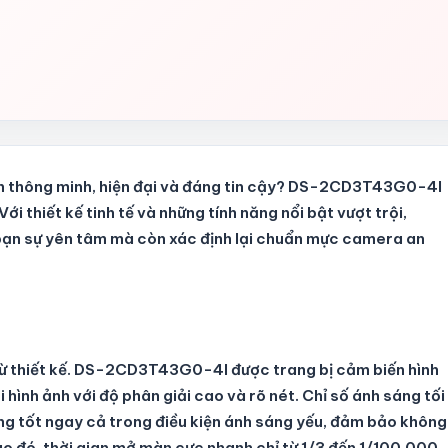
h thông minh, hiện đại và đáng tin cậy? DS-2CD3T43G0-4I
ới thiết kế tinh tế và những tính năng nổi bật vượt trội,
ạn sự yên tâm mà còn xác định lại chuẩn mực camera an
từ thiết kế. DS-2CD3T43G0-4I được trang bị cảm biến hình
 hình ảnh với độ phân giải cao và rõ nét. Chỉ số ánh sáng tối
ng tốt ngay cả trong điều kiện ánh sáng yếu, đảm bảo không
ào đó, thời gian mở màn cực nhanh chỉ từ 1/3 đến 1/100,000