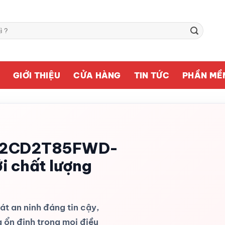
Ủ
GIỚI THIỆU
CỬA HÀNG
TIN TỨC
PHẦN MỀ
S-2CD2T85FWD-
ới chất lượng
át an ninh đáng tin cậy,
 ổn định trong mọi điều