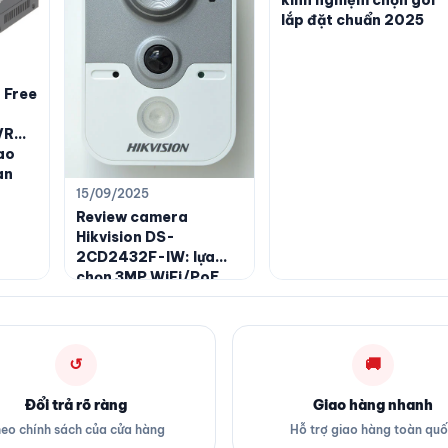
kinh nghiệm chọn gói
lắp đặt chuẩn 2025
 Free
VR
ao
àn
15/09/2025
Review camera
Hikvision DS-
2CD2432F-IW: lựa
chọn 3MP WiFi/PoE
đáng tiền cho không
gian trong nhà
↺
🚚
Đổi trả rõ ràng
Giao hàng nhanh
eo chính sách của cửa hàng
Hỗ trợ giao hàng toàn qu