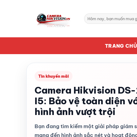
Bỏ
qua
Tìm
nội
kiếm:
dung
TRANG CH
Tin khuyến mãi
Camera Hikvision D
I5: Bảo vệ toàn diện v
hình ảnh vượt trội
Bạn đang tìm kiếm một giải pháp giám s
mang đến hình ảnh sắc nét và hoạt động