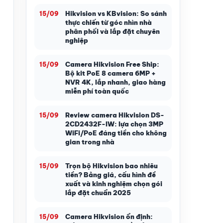
Hikvision vs KBvision: So sánh
15/09
thực chiến từ góc nhìn nhà
phân phối và lắp đặt chuyên
nghiệp
Camera Hikvision Free Ship:
15/09
Bộ kit PoE 8 camera 6MP +
NVR 4K, lắp nhanh, giao hàng
miễn phí toàn quốc
Review camera Hikvision DS-
15/09
2CD2432F-IW: lựa chọn 3MP
WiFi/PoE đáng tiền cho không
gian trong nhà
Trọn bộ Hikvision bao nhiêu
15/09
tiền? Bảng giá, cấu hình đề
xuất và kinh nghiệm chọn gói
lắp đặt chuẩn 2025
Camera Hikvision ổn định:
15/09