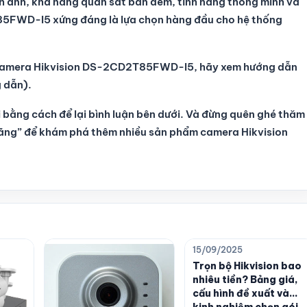
nh ảnh, khả năng quan sát ban đêm, tính năng thông minh và
85FWD-I5 xứng đáng là lựa chọn hàng đầu cho hệ thống
ặt camera Hikvision DS-2CD2T85FWD-I5, hãy xem hướng dẫn
g dẫn).
i bằng cách để lại bình luận bên dưới. Và đừng quên ghé thăm
hãng” để khám phá thêm nhiều sản phẩm camera Hikvision
15/09/2025
Trọn bộ Hikvision bao
nhiêu tiền? Bảng giá,
cấu hình đề xuất và