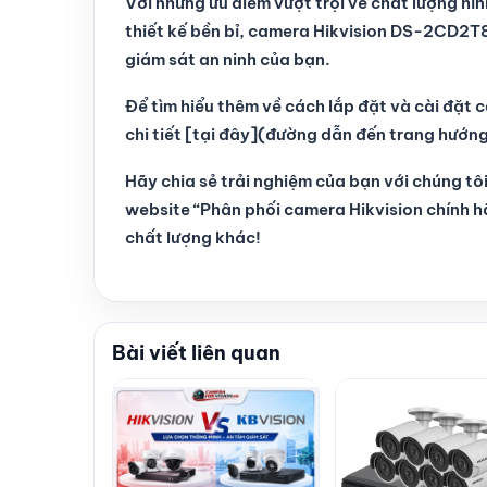
Với những ưu điểm vượt trội về chất lượng hì
thiết kế bền bỉ, camera Hikvision DS-2CD2T
giám sát an ninh của bạn.
Để tìm hiểu thêm về cách lắp đặt và cài đ
chi tiết [tại đây](đường dẫn đến trang hướn
Hãy chia sẻ trải nghiệm của bạn với chúng tô
website “Phân phối camera Hikvision chính 
chất lượng khác!
Bài viết liên quan