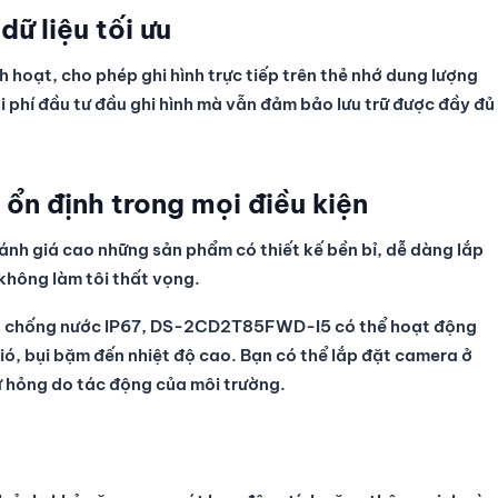
dữ liệu tối ưu
 hoạt, cho phép ghi hình trực tiếp trên thẻ nhớ dung lượng
hi phí đầu tư đầu ghi hình mà vẫn đảm bảo lưu trữ được đầy đủ
 ổn định trong mọi điều kiện
ánh giá cao những sản phẩm có thiết kế bền bỉ, dễ dàng lắp
hông làm tôi thất vọng.
huẩn chống nước IP67, DS-2CD2T85FWD-I5 có thể hoạt động
 gió, bụi bặm đến nhiệt độ cao. Bạn có thể lắp đặt camera ở
ư hỏng do tác động của môi trường.