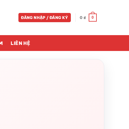
0
ĐĂNG NHẬP / ĐĂNG KÝ
0
₫
M
LIÊN HỆ