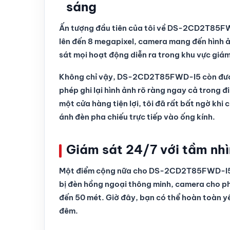
sáng
Ấn tượng đầu tiên của tôi về DS-2CD2T85FWD-
lên đến 8 megapixel, camera mang đến hình ản
sát mọi hoạt động diễn ra trong khu vực giám
Không chỉ vậy, DS-2CD2T85FWD-I5 còn được
phép ghi lại hình ảnh rõ ràng ngay cả trong 
một cửa hàng tiện lợi, tôi đã rất bất ngờ khi 
ánh đèn pha chiếu trực tiếp vào ống kính.
Giám sát 24/7 với tầm nhì
Một điểm cộng nữa cho DS-2CD2T85FWD-I5 ch
bị đèn hồng ngoại thông minh, camera cho phé
đến 50 mét. Giờ đây, bạn có thể hoàn toàn 
đêm.