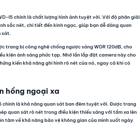
I5 chính là chất lượng hình ảnh tuyệt vời. Với độ phân giải
h sắc nét, chi tiết đến kinh ngạc, giúp bạn dễ dàng quan
 sát.
 trang bị công nghệ chống ngược sáng WDR 120dB, cho
điều kiện ánh sáng phức tạp. Nhớ lần lắp đặt camera này cho
chứng kiến khả năng ghi hình rõ nét của nó, ngay cả khi có
n hồng ngoại xa
ính là khả năng quan sát ban đêm tuyệt vời. Được trang
p quan sát rõ nét trong điều kiện thiếu sáng với tầm xa lên
yên tâm về khả năng bảo vệ không gian của mình suốt ngày