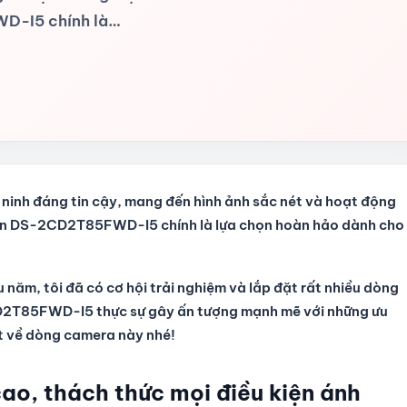
D-I5 chính là…
 ninh đáng tin cậy, mang đến hình ảnh sắc nét và hoạt động
sion DS-2CD2T85FWD-I5 chính là lựa chọn hoàn hảo dành cho
 năm, tôi đã có cơ hội trải nghiệm và lắp đặt rất nhiều dòng
D2T85FWD-I5 thực sự gây ấn tượng mạnh mẽ với những ưu
ết về dòng camera này nhé!
cao, thách thức mọi điều kiện ánh