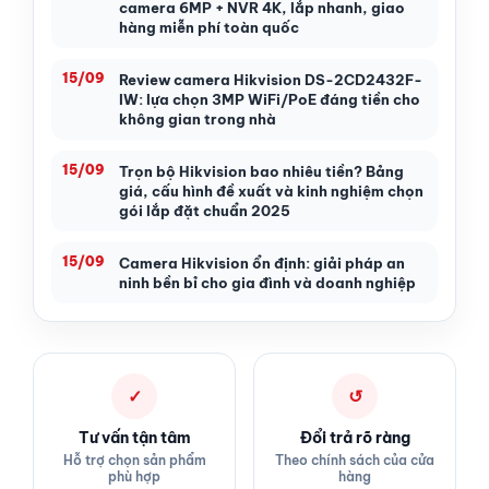
camera 6MP + NVR 4K, lắp nhanh, giao
hàng miễn phí toàn quốc
15/09
Review camera Hikvision DS-2CD2432F-
IW: lựa chọn 3MP WiFi/PoE đáng tiền cho
không gian trong nhà
15/09
Trọn bộ Hikvision bao nhiêu tiền? Bảng
giá, cấu hình đề xuất và kinh nghiệm chọn
gói lắp đặt chuẩn 2025
15/09
Camera Hikvision ổn định: giải pháp an
ninh bền bỉ cho gia đình và doanh nghiệp
✓
↺
Tư vấn tận tâm
Đổi trả rõ ràng
Hỗ trợ chọn sản phẩm
Theo chính sách của cửa
phù hợp
hàng