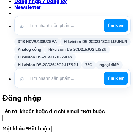
Đăng nhập / Đăng ký
Newsletter
⌕
Tìm kiếm
3TB HDWU130UZSVA
Hikvision DS-2CD2343G2-LI2UHUN
Analog công
Hikvision DS-2CD2163G2-LIS2U
Hikvision DS-2CV2121G2-IDW
Hikvision DS-2CD2643G2-LIZS2U
32G
ngoại 4MP
⌕
Tìm kiếm
Đăng nhập
Tên tài khoản hoặc địa chỉ email
*
Bắt buộc
Mật khẩu
*
Bắt buộc