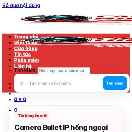
Bỏ qua nội dung
Trang chủ
Giới thiệu
Cửa hàng
Tin tức
Phần mềm
Liên hệ
Tìm kiếm:
⌕
Tìm kiếm
Đăng nhập / Đăng ký
0
₫
0
0
Tin khuyến mãi
Camera Bullet IP hồng ngoại