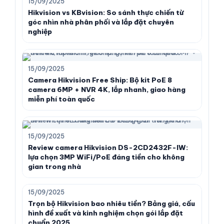
15/09/2025
Hikvision vs KBvision: So sánh thực chiến từ
góc nhìn nhà phân phối và lắp đặt chuyên
nghiệp
15/09/2025
Camera Hikvision Free Ship: Bộ kit PoE 8
camera 6MP + NVR 4K, lắp nhanh, giao hàng
miễn phí toàn quốc
15/09/2025
Review camera Hikvision DS-2CD2432F-IW:
lựa chọn 3MP WiFi/PoE đáng tiền cho không
gian trong nhà
15/09/2025
Trọn bộ Hikvision bao nhiêu tiền? Bảng giá, cấu
hình đề xuất và kinh nghiệm chọn gói lắp đặt
chuẩn 2025