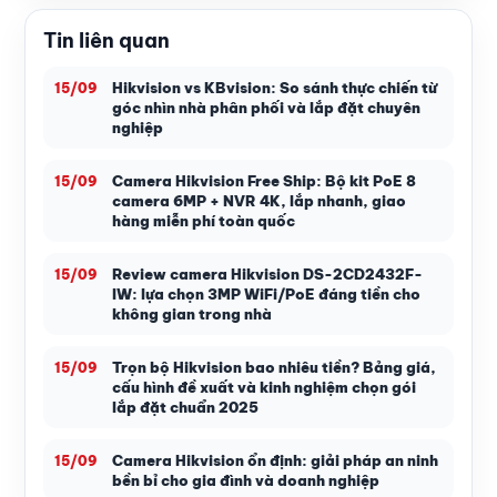
Tin liên quan
Hikvision vs KBvision: So sánh thực chiến từ
15/09
góc nhìn nhà phân phối và lắp đặt chuyên
nghiệp
Camera Hikvision Free Ship: Bộ kit PoE 8
15/09
camera 6MP + NVR 4K, lắp nhanh, giao
hàng miễn phí toàn quốc
Review camera Hikvision DS-2CD2432F-
15/09
IW: lựa chọn 3MP WiFi/PoE đáng tiền cho
không gian trong nhà
Trọn bộ Hikvision bao nhiêu tiền? Bảng giá,
15/09
cấu hình đề xuất và kinh nghiệm chọn gói
lắp đặt chuẩn 2025
Camera Hikvision ổn định: giải pháp an ninh
15/09
bền bỉ cho gia đình và doanh nghiệp