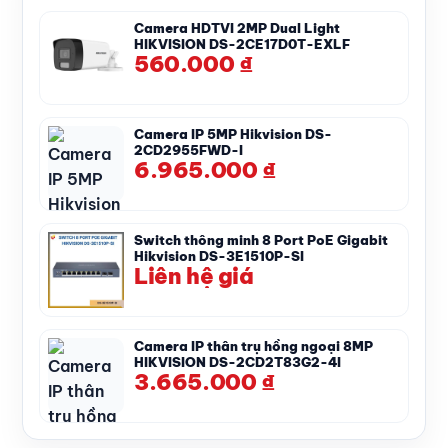
Camera HDTVI 2MP Dual Light
HIKVISION DS-2CE17D0T-EXLF
560.000
₫
Camera IP 5MP Hikvision DS-
2CD2955FWD-I
6.965.000
₫
Switch thông minh 8 Port PoE Gigabit
Hikvision DS-3E1510P-SI
Liên hệ giá
Camera IP thân trụ hồng ngoại 8MP
HIKVISION DS-2CD2T83G2-4I
3.665.000
₫