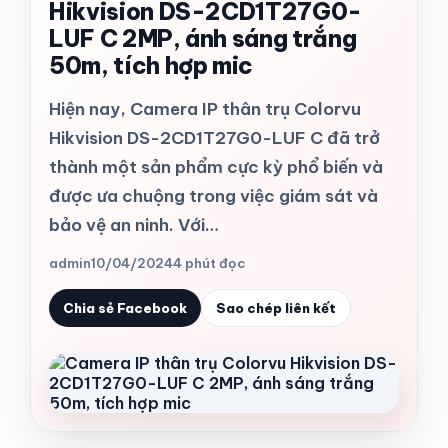
Hikvision DS-2CD1T27G0-
LUF C 2MP, ánh sáng trắng
50m, tích hợp mic
Hiện nay, Camera IP thân trụ Colorvu
Hikvision DS-2CD1T27G0-LUF C đã trở
thành một sản phẩm cực kỳ phổ biến và
được ưa chuộng trong việc giám sát và
bảo vệ an ninh. Với…
admin
10/04/2024
4 phút đọc
Chia sẻ Facebook
Sao chép liên kết