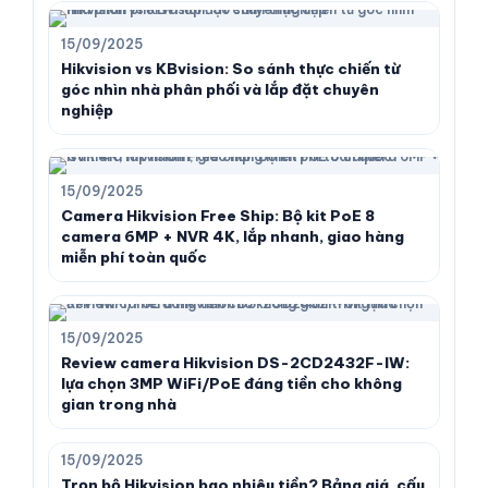
15/09/2025
Hikvision vs KBvision: So sánh thực chiến từ
góc nhìn nhà phân phối và lắp đặt chuyên
nghiệp
15/09/2025
Camera Hikvision Free Ship: Bộ kit PoE 8
camera 6MP + NVR 4K, lắp nhanh, giao hàng
miễn phí toàn quốc
15/09/2025
Review camera Hikvision DS-2CD2432F-IW:
lựa chọn 3MP WiFi/PoE đáng tiền cho không
gian trong nhà
15/09/2025
Trọn bộ Hikvision bao nhiêu tiền? Bảng giá, cấu