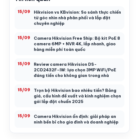
15/09
Hikvision vs KBvision: So sánh thực chiến
từ góc nhìn nhà phân phối và lắp đặt
chuyên nghiệp
15/09
Camera Hikvision Free Ship: Bộ kit PoE 8
camera 6MP + NVR 4K, lắp nhanh, giao
hàng miễn phí toàn quốc
15/09
Review camera Hikvision DS-
2CD2432F-IW: lựa chọn 3MP WiFi/PoE
đáng tiền cho không gian trong nhà
15/09
Trọn bộ Hikvision bao nhiêu tiền? Bảng
giá, cấu hình đề xuất và kinh nghiệm chọn
gói lắp đặt chuẩn 2025
15/09
Camera Hikvision ổn định: giải pháp an
ninh bền bỉ cho gia đình và doanh nghiệp